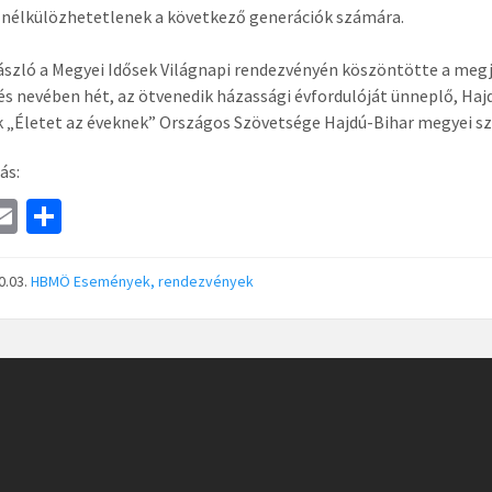
nélkülözhetetlenek a következő generációk számára.
ászló a Megyei Idősek Világnapi rendezvényén köszöntötte a meg
s nevében hét, az ötvenedik házassági évfordulóját ünneplő, Ha
k „Életet az éveknek” Országos Szövetsége Hajdú-Bihar megyei s
ás:
a
E
S
e
m
h
ai
ar
0.03.
HBMÖ
Események, rendezvények
l
e