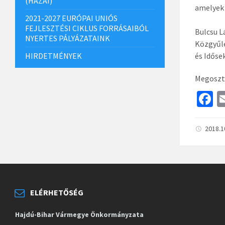
(HAZAI)
amelyek 
2021-2027 EURÓPAI UNIÓS
FEJLESZTÉSI CIKLUS FORRÁSAIBÓL
Bulcsu L
NYERTES PÁLYÁZATAINK
Közgyűlé
HIRDETMÉNYEK
és Időse
Megoszt
F
c
b
2018.1
o
o
k
ELÉRHETŐSÉG
Hajdú-Bihar Vármegye Önkormányzata