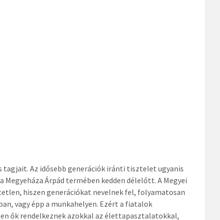
tagjait. Az idősebb generációk iránti tisztelet ugyanis
ó a Megyeháza Árpád termében kedden délelőtt. A Megyei
tetlen, hiszen generációkat nevelnek fel, folyamatosan
ban, vagy épp a munkahelyen. Ezért a fiatalok
en ők rendelkeznek azokkal az élettapasztalatokkal,