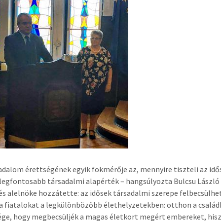
adalom érettségének egyik fokmérője az, mennyire tiszteli az idős 
 legfontosabb társadalmi alapérték – hangsúlyozta Bulcsu Lászl
s alelnöke hozzátette: az idősek társadalmi szerepe felbecsülhe
 a fiatalokat a legkülönbözőbb élethelyzetekben: otthon a család
ége, hogy megbecsüljék a magas életkort megért embereket, hisz