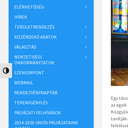
ELÉRHETŐSÉG
HÍREK
TERÜLETRENDEZÉS
KÖZÉRDEKŰ ADATOK
VÁLASZTÁS
NEMZETISÉGI
ÖNKORMÁNYZATOK
Nagy kontraszt váltása
SZENIORPONT
WEBMAIL
RENDEZVÉNYNAPTÁR
Egy társ
TEREMIGÉNYLÉS
az egyik
Közgyűlé
PÁLYÁZATI FELHÍVÁSOK
tanítják
2014-2020 UNIÓS PÁLYÁZATAINK
felelőss