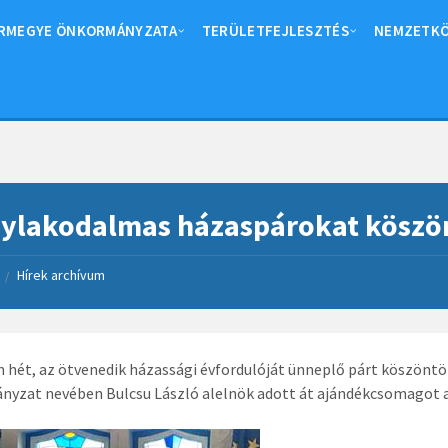
RMEGYE ÖNKORMÁNYZATA
TERÜLETFEJLESZTÉS
NEMZETKÖ
ylakodalmas házaspárokat köszö
Hírek archívum
/
 hét, az ötvenedik házassági évfordulóját ünneplő párt köszön
yzat nevében Bulcsu László alelnök adott át ajándékcsomagot a