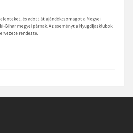
jelenteket, és adott át ajándékcsomagot a Megyei
jdú-Bihar megyei párnak. Az eseményt a Nyugdíjasklubok
zervezete rendezte.