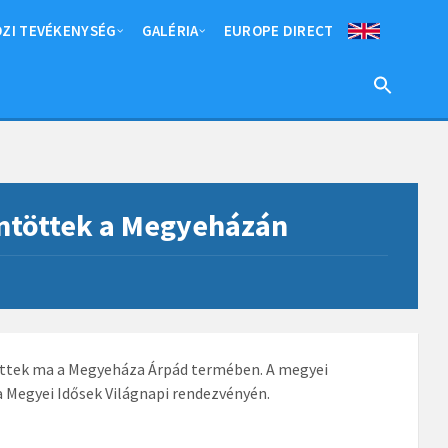
ZI TEVÉKENYSÉG
GALÉRIA
EUROPE DIRECT
ntöttek a Megyeházán
töttek ma a Megyeháza Árpád termében. A megyei
 Megyei Idősek Világnapi rendezvényén.