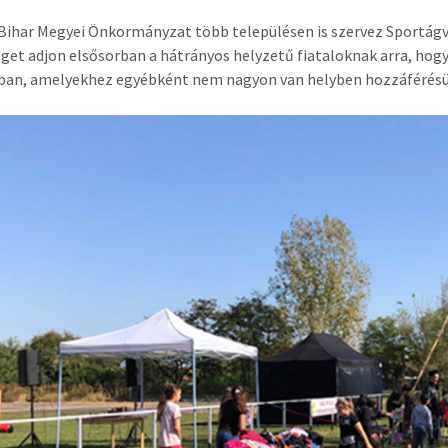
Bihar Megyei Önkormányzat több településen is szervez Sportágv
get adjon elsősorban a hátrányos helyzetű fiataloknak arra, ho
ban, amelyekhez egyébként nem nagyon van helyben hozzáférés