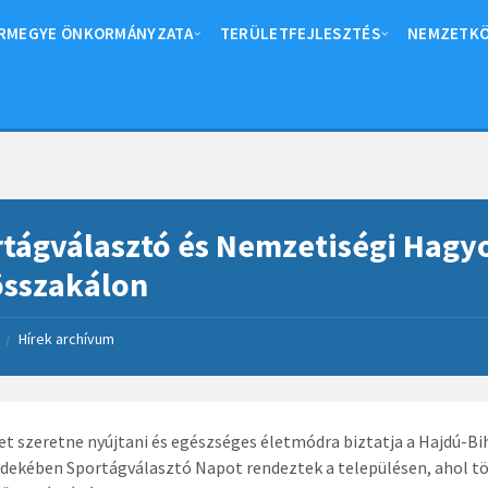
RMEGYE ÖNKORMÁNYZATA
TERÜLETFEJLESZTÉS
NEMZETKÖ
tágválasztó és Nemzetiségi Hag
összakálon
Hírek archívum
/
t szeretne nyújtani és egészséges életmódra biztatja a Hajdú-Bi
dekében Sportágválasztó Napot rendeztek a településen, ahol t