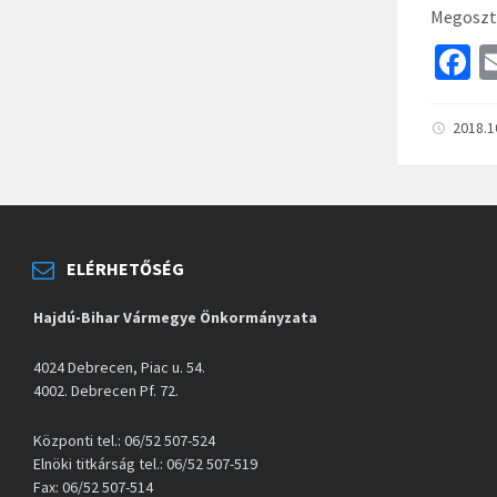
Megoszt
F
c
b
2018.1
o
o
k
ELÉRHETŐSÉG
Hajdú-Bihar Vármegye Önkormányzata
4024 Debrecen, Piac u. 54.
4002. Debrecen Pf. 72.
Központi tel.: 06/52 507-524
Elnöki titkárság tel.: 06/52 507-519
Fax: 06/52 507-514