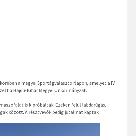
k körében a megyei Sportágválasztó Napon, amelyet a IV.
zett a Hajdú-Bihar Megyei Önkormányzat.
 mászófalat is kipróbálták. Ezeken felül labdarúgás,
tágak között. A résztvevők pedig jutalmat kaptak.