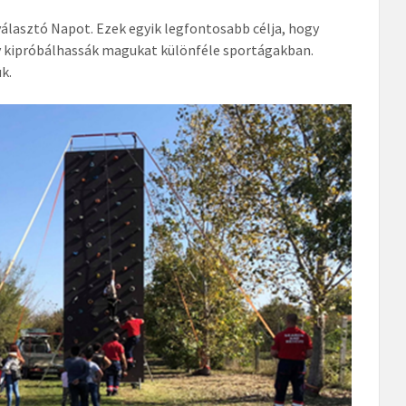
álasztó Napot. Ezek egyik legfontosabb célja, hogy
gy kipróbálhassák magukat különféle sportágakban.
ük.