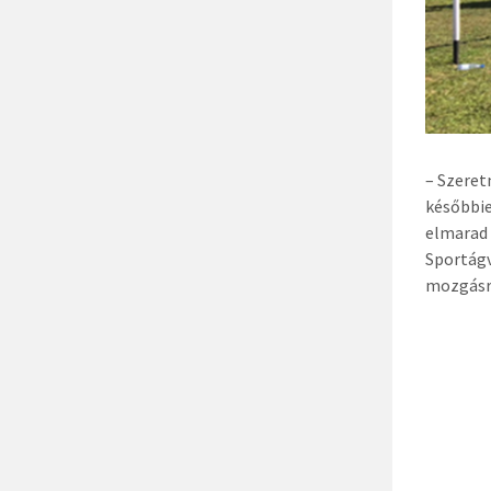
– Szeret
későbbie
elmarad 
Sportágv
mozgásra