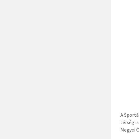
A Sportá
térségi 
Megyei 