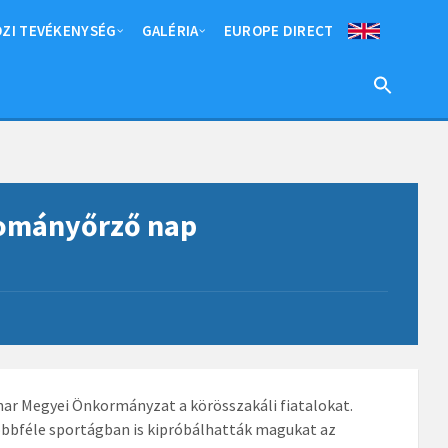
ZI TEVÉKENYSÉG
GALÉRIA
EUROPE DIRECT
yományőrző nap
har Megyei Önkormányzat a körösszakáli fiatalokat.
öbbféle sportágban is kipróbálhatták magukat az