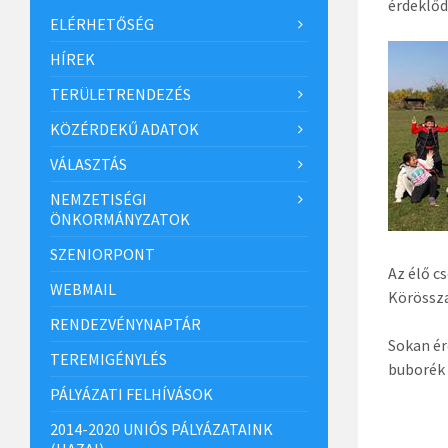
érdeklőd
ELÉRHETŐSÉG
HÍREK
TERÜLETRENDEZÉS
KÖZÉRDEKŰ ADATOK
VÁLASZTÁS
NEMZETISÉGI
ÖNKORMÁNYZATOK
SZENIORPONT
Az élő c
WEBMAIL
Körössz
RENDEZVÉNYNAPTÁR
Sokan ér
TEREMIGÉNYLÉS
buborék 
PÁLYÁZATI FELHÍVÁSOK
2014-2020 UNIÓS PÁLYÁZATAINK