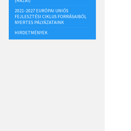
(HAZAI)
2021-2027 EURÓPAI UNIÓS
FEJLESZTÉSI CIKLUS FORRÁSAIBÓL
NYERTES PÁLYÁZATAINK
HIRDETMÉNYEK