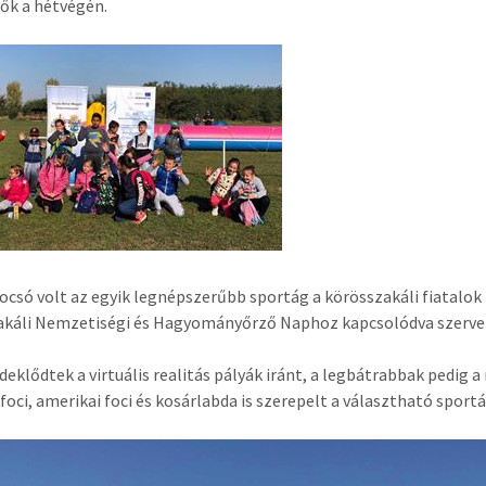
ők a hétvégén.
socsó volt az egyik legnépszerűbb sportág a körösszakáli fiatalo
akáli Nemzetiségi és Hagyományőrző Naphoz kapcsolódva szerve
deklődtek a virtuális realitás pályák iránt, a legbátrabbak pedig a
foci, amerikai foci és kosárlabda is szerepelt a választható spor