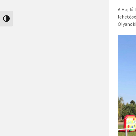
A Hajdú-
lehetősé
Nagy kontraszt váltása
Olyanok