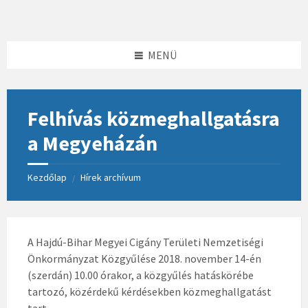
Skip
Skip
Skip
to
to
to
content
left
footer
sidebar
MENÜ
Felhívás közmeghallgatásra
a Megyeházán
Kezdőlap
Hírek archívum
/
A Hajdú-Bihar Megyei Cigány Területi Nemzetiségi
Önkormányzat Közgyűlése 2018. november 14-én
(szerdán) 10.00 órakor, a közgyűlés hatáskörébe
tartozó, közérdekű kérdésekben közmeghallgatást