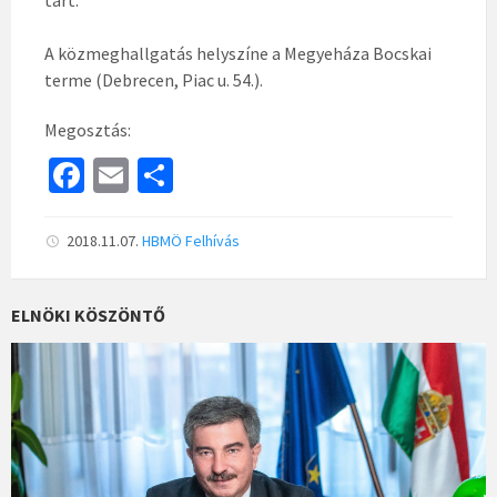
tart.
A közmeghallgatás helyszíne a Megyeháza Bocskai
terme (Debrecen, Piac u. 54.).
Megosztás:
Fa
E
S
ce
m
h
b
ai
ar
2018.11.07.
HBMÖ
Felhívás
o
l
e
o
ELNÖKI KÖSZÖNTŐ
k