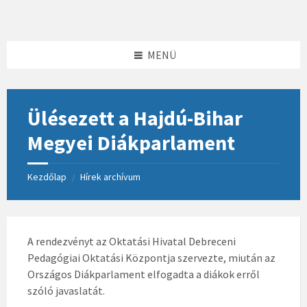
Skip
Skip
Skip
to
to
to
content
left
footer
sidebar
MENÜ
Ülésezett a Hajdú-Bihar
Megyei Diákparlament
Kezdőlap
Hírek archívum
/
A rendezvényt az Oktatási Hivatal Debreceni
Pedagógiai Oktatási Központja szervezte, miután az
Országos Diákparlament elfogadta a diákok erről
szóló javaslatát.