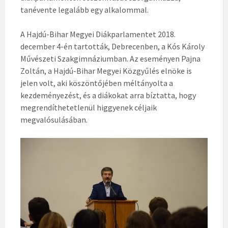
tanévente legalább egy alkalommal.
A Hajdú-Bihar Megyei Diákparlamentet 2018.
december 4-én tartották, Debrecenben, a Kós Károly
Művészeti Szakgimnáziumban. Az eseményen Pajna
Zoltán, a Hajdú-Bihar Megyei Közgyűlés elnöke is
jelen volt, aki köszöntőjében méltányolta a
kezdeményezést, és a diákokat arra bíztatta, hogy
megrendíthetetlenül higgyenek céljaik
megvalósulásában.