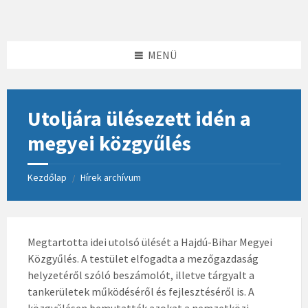
Skip
Skip
Skip
to
to
to
content
left
footer
sidebar
MENÜ
Utoljára ülésezett idén a
megyei közgyűlés
Kezdőlap
Hírek archívum
/
Megtartotta idei utolsó ülését a Hajdú-Bihar Megyei
Közgyűlés. A testület elfogadta a mezőgazdaság
helyzetéről szóló beszámolót, illetve tárgyalt a
tankerületek működéséről és fejlesztéséről is. A