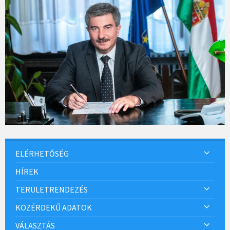
ELÉRHETŐSÉG
HÍREK
TERÜLETRENDEZÉS
KÖZÉRDEKŰ ADATOK
VÁLASZTÁS