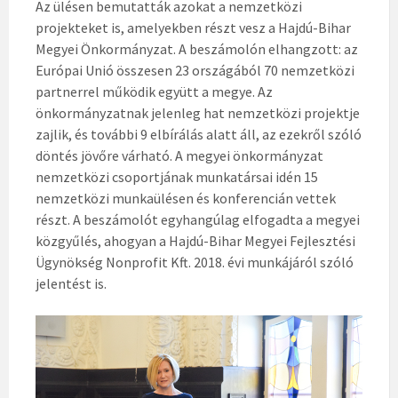
Az ülésen bemutatták azokat a nemzetközi
projekteket is, amelyekben részt vesz a Hajdú-Bihar
Megyei Önkormányzat. A beszámolón elhangzott: az
Európai Unió összesen 23 országából 70 nemzetközi
partnerrel működik együtt a megye. Az
önkormányzatnak jelenleg hat nemzetközi projektje
zajlik, és további 9 elbírálás alatt áll, az ezekről szóló
döntés jövőre várható. A megyei önkormányzat
nemzetközi csoportjának munkatársai idén 15
nemzetközi munkaülésen és konferencián vettek
részt. A beszámolót egyhangúlag elfogadta a megyei
közgyűlés, ahogyan a Hajdú-Bihar Megyei Fejlesztési
Ügynökség Nonprofit Kft. 2018. évi munkájáról szóló
jelentést is.