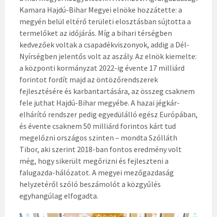
Kamara Hajdú-Bihar Megyei elnöke hozzátette: a
megyén belül eltérő területi elosztásban sújtotta a
termelőket az időjárás. Míg a bihari térségben
kedvezőek voltak a csapadékviszonyok, addig a Dél-
Nyírségben jelentős volt az aszály. Az elnök kiemelte:
a központi kormányzat 2022-ig évente 17 milliárd
forintot fordít majd az öntözőrendszerek
fejlesztésére és karbantartására, az összeg csaknem
fele juthat Hajdú-Bihar megyébe. A hazai jégkár-
elhárító rendszer pedig egyedülálló egész Európában,
és évente csaknem 50 milliárd forintos kárt tud
megelőzni országos szinten – mondta Szólláth
Tibor, aki szerint 2018-ban fontos eredmény volt
még, hogy sikerült megőrizni és fejleszteni a
falugazda-hálózatot. A megyei mezőgazdaság
helyzetéről szóló beszámolót a közgyűlés
egyhangúlag elfogadta.