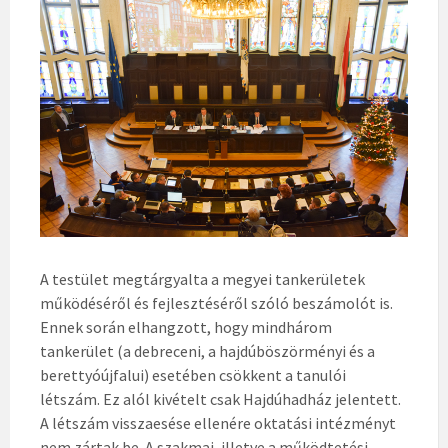
A testület megtárgyalta a megyei tankerületek
működéséről és fejlesztéséről szóló beszámolót is.
Ennek során elhangzott, hogy mindhárom
tankerület (a debreceni, a hajdúböszörményi és a
berettyóújfalui) esetében csökkent a tanulói
létszám. Ez alól kivételt csak Hajdúhadház jelentett.
A létszám visszaesése ellenére oktatási intézményt
nem zártak be. A szakmai, illetve a működtetési