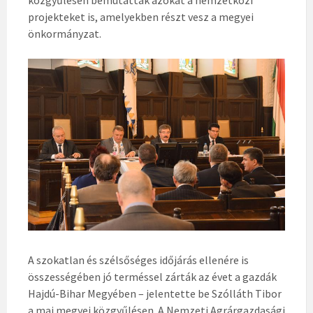
közgyűlésen bemutatták azokat a nemzetközi
projekteket is, amelyekben részt vesz a megyei
önkormányzat.
A szokatlan és szélsőséges időjárás ellenére is
összességében jó terméssel zárták az évet a gazdák
Hajdú-Bihar Megyében – jelentette be Szólláth Tibor
a mai megyei közgyűlésen. A Nemzeti Agrárgazdasági