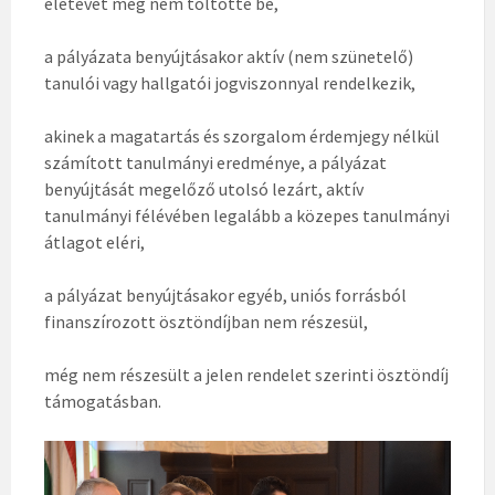
életévét még nem töltötte be,
a pályázata benyújtásakor aktív (nem szünetelő)
tanulói vagy hallgatói jogviszonnyal rendelkezik,
akinek a magatartás és szorgalom érdemjegy nélkül
számított tanulmányi eredménye, a pályázat
benyújtását megelőző utolsó lezárt, aktív
tanulmányi félévében legalább a közepes tanulmányi
átlagot eléri,
a pályázat benyújtásakor egyéb, uniós forrásból
finanszírozott ösztöndíjban nem részesül,
még nem részesült a jelen rendelet szerinti ösztöndíj
támogatásban.