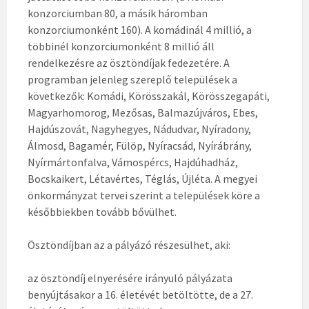
konzorciumban 80, a másik háromban
konzorciumonként 160). A komádinál 4 millió, a
többinél konzorciumonként 8 millió áll
rendelkezésre az ösztöndíjak fedezetére. A
programban jelenleg szereplő települések a
következők: Komádi, Körösszakál, Körösszegapáti,
Magyarhomorog, Mezősas, Balmazújváros, Ebes,
Hajdúszovát, Nagyhegyes, Nádudvar, Nyíradony,
Álmosd, Bagamér, Fülöp, Nyíracsád, Nyírábrány,
Nyírmártonfalva, Vámospércs, Hajdúhadház,
Bocskaikert, Létavértes, Téglás, Újléta. A megyei
önkormányzat tervei szerint a települések köre a
későbbiekben tovább bővülhet.
Ösztöndíjban az a pályázó részesülhet, aki:
az ösztöndíj elnyerésére irányuló pályázata
benyújtásakor a 16. életévét betöltötte, de a 27.