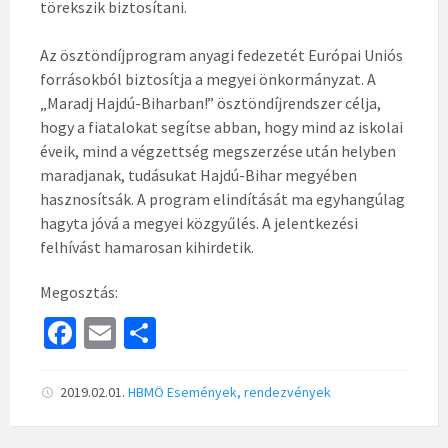
törekszik biztosítani.
Az ösztöndíjprogram anyagi fedezetét Európai Uniós
forrásokból biztosítja a megyei önkormányzat. A
„Maradj Hajdú-Biharban!” ösztöndíjrendszer célja,
hogy a fiatalokat segítse abban, hogy mind az iskolai
éveik, mind a végzettség megszerzése után helyben
maradjanak, tudásukat Hajdú-Bihar megyében
hasznosítsák. A program elindítását ma egyhangúlag
hagyta jóvá a megyei közgyűlés. A jelentkezési
felhívást hamarosan kihirdetik.
Megosztás:
Fa
E
S
ce
m
h
b
ai
ar
2019.02.01.
HBMÖ
Események, rendezvények
o
l
e