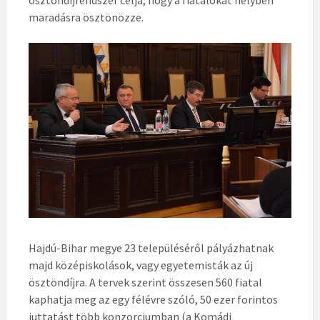
ösztöndíjrendszer célja, hogy a fiatalokat helyben
maradásra ösztönözze.
Hajdú-Bihar megye 23 településéről pályázhatnak
majd középiskolások, vagy egyetemisták az új
ösztöndíjra. A tervek szerint összesen 560 fiatal
kaphatja meg az egy félévre szóló, 50 ezer forintos
juttatást több konzorciumban (a Komádi