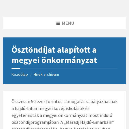
Skip
Skip
Skip
to
to
to
content
left
footer
sidebar
MENÜ
Ösztöndíjat alapított a
megyei önkormányzat
Kezdőlap
Hírek archívum
/
Összesen 50 ezer forintos támogatásra pályázhatnak
a hajdú-bihar megyei középiskolások és
egyetemisták a megyei önkormányzat most induló
ösztöndíjprogramjában. A „Maradj Hajdú-Biharban!”