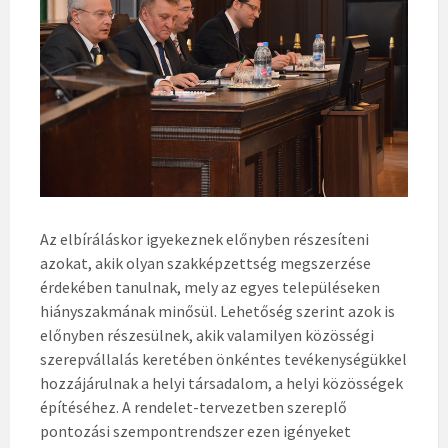
Az elbíráláskor igyekeznek előnyben részesíteni
azokat, akik olyan szakképzettség megszerzése
érdekében tanulnak, mely az egyes településeken
hiányszakmának minősül. Lehetőség szerint azok is
előnyben részesülnek, akik valamilyen közösségi
szerepvállalás keretében önkéntes tevékenységükkel
hozzájárulnak a helyi társadalom, a helyi közösségek
építéséhez. A rendelet-tervezetben szereplő
pontozási szempontrendszer ezen igényeket