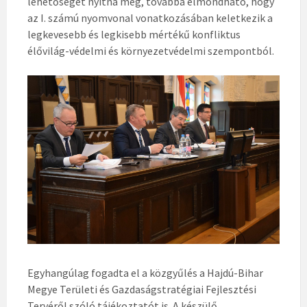
lehetőséget nyitna meg, továbbá elmondható, hogy
az I. számú nyomvonal vonatkozásában keletkezik a
legkevesebb és legkisebb mértékű konfliktus
élővilág-védelmi és környezetvédelmi szempontból.
Egyhangúlag fogadta el a közgyűlés a Hajdú-Bihar
Megye Területi és Gazdaságstratégiai Fejlesztési
Tervéről szóló tájékoztatót is. A készülő