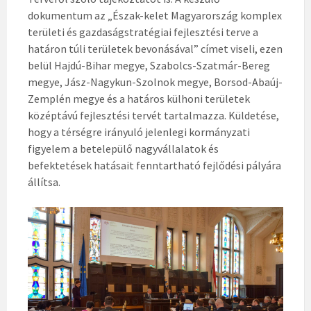
dokumentum az „Észak-kelet Magyarország komplex
területi és gazdaságstratégiai fejlesztési terve a
határon túli területek bevonásával” címet viseli, ezen
belül Hajdú-Bihar megye, Szabolcs-Szatmár-Bereg
megye, Jász-Nagykun-Szolnok megye, Borsod-Abaúj-
Zemplén megye és a határos külhoni területek
középtávú fejlesztési tervét tartalmazza. Küldetése,
hogy a térségre irányuló jelenlegi kormányzati
figyelem a betelepülő nagyvállalatok és
befektetések hatásait fenntartható fejlődési pályára
állítsa.