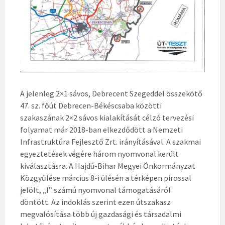
A jelenleg 2×1 sávos, Debrecent Szegeddel összekötő
47. sz. főút Debrecen-Békéscsaba közötti
szakaszának 2×2 sávos kialakítását célzó tervezési
folyamat már 2018-ban elkezdődött a Nemzeti
Infrastruktúra Fejlesztő Zrt. irányításával. A szakmai
egyeztetések végére három nyomvonal került
kiválasztásra. A Hajdú-Bihar Megyei Önkormányzat
Közgyűlése március 8-i ülésén a térképen pirossal
jelölt, „I” számú nyomvonal támogatásáról
döntött.
Az indoklás szerint ezen útszakasz
megvalósítása több új gazdasági és társadalmi