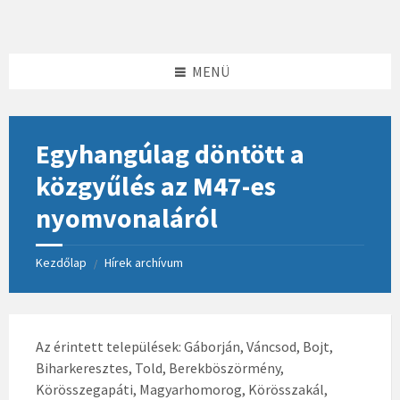
Skip
Skip
Skip
to
to
to
content
left
footer
sidebar
MENÜ
Egyhangúlag döntött a
közgyűlés az M47-es
nyomvonaláról
Kezdőlap
Hírek archívum
/
Az érintett települések: Gáborján, Váncsod, Bojt,
Biharkeresztes, Told, Berekböszörmény,
Körösszegapáti, Magyarhomorog, Körösszakál,