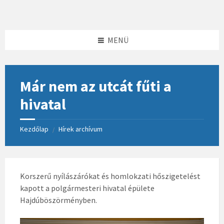
Skip
Skip
Skip
to
to
to
content
left
footer
sidebar
MENÜ
Már nem az utcát fűti a
hivatal
Kezdőlap
Hírek archívum
/
Korszerű nyílászárókat és homlokzati hőszigetelést
kapott a polgármesteri hivatal épülete
Hajdúböszörményben.