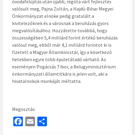
óvodafelújítás után újabb, régóta várt fejlesztés
valósult meg, Pajna Zoltán, a Hajdú-Bihar Megyei
Önkormányzat elnöke pedig gratulált a
kivitelezőknek és a városnak a beruházás gyors
megvalósításához. Hozzátette továbbá, hogy
összességében 5,4 milliárd forint értékű beruházás
valósul meg, ebből már 4,1 milliárd forintot ki is
fizetett a Magyar Államkincstár, így a következő
hetekben egyre több épületátadó várható. Az
eseményen Pogácsás Tibor, a Belügyminisztérium
önkormányzati államtitkára is jelen volt, aki a
hivatalnokok munkáját méltatta.
Megosztás:
Fa
E
S
ce
m
h