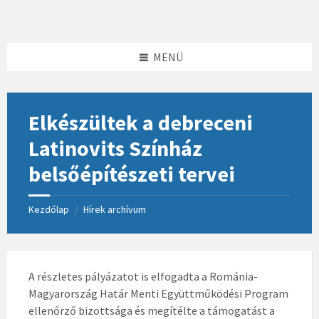
Skip
Skip
Skip
to
to
to
content
left
footer
sidebar
MENÜ
Elkészültek a debreceni
Latinovits Színház
belsőépítészeti tervei
Kezdőlap
Hírek archívum
/
A részletes pályázatot is elfogadta a Románia-
Magyarország Határ Menti Együttműködési Program
ellenőrző bizottsága és megítélte a támogatást a