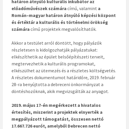
határon átnyúló kulturális inkubátor az
előadóművészek számára
című, valamint
a
Román–magyar határon átnyúló képzési központ
és értéktár a kulturális és történelmi örökség
számára
című projektek megvalósíthatók.
Akkor a testület arról döntött, hogy pályázók
részletesen is kidolgozhatják pályázatukat:
elkészíthetik az épület belsőépítészeti terveit,
megtervezhetik a kulturális programokat,
elkészülhet az ütemezés és a részletes költségvetés.
A részletes dokumentumot határidőre, 2019. február
28-ra benyújtotta a debreceni önkormányzat a
döntéshozóknak, akik megvizsgálták az anyagot.
2019. május 17-én megérkezett a hivatalos
értesítés, miszerint a projektek elnyerték a
megpályázott támogatást, összesen nettó
17.667.726 eurót, amelyből Debrecen nettó