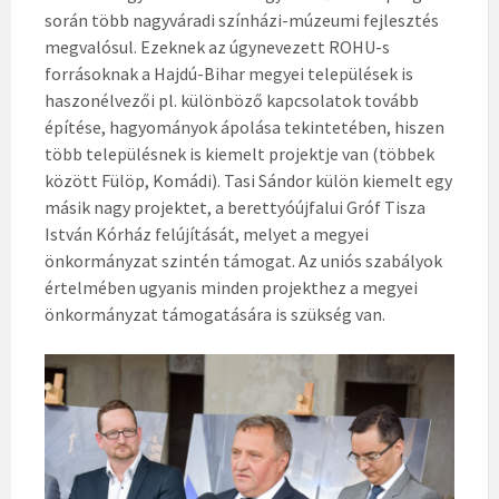
során több nagyváradi színházi-múzeumi fejlesztés
megvalósul. Ezeknek az úgynevezett ROHU-s
forrásoknak a Hajdú-Bihar megyei települések is
haszonélvezői pl. különböző kapcsolatok tovább
építése, hagyományok ápolása tekintetében, hiszen
több településnek is kiemelt projektje van (többek
között Fülöp, Komádi). Tasi Sándor külön kiemelt egy
másik nagy projektet, a berettyóújfalui Gróf Tisza
István Kórház felújítását, melyet a megyei
önkormányzat szintén támogat. Az uniós szabályok
értelmében ugyanis minden projekthez a megyei
önkormányzat támogatására is szükség van.