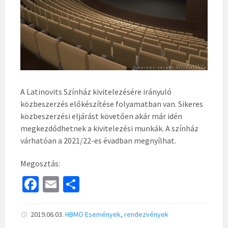
A Latinovits Színház kivitelezésére irányuló
közbeszerzés előkészítése folyamatban van. Sikeres
közbeszerzési eljárást követően akár már idén
megkezdődhetnek a kivitelezési munkák. A színház
várhatóan a 2021/22-es évadban megnyílhat.
Megosztás:
Fa
E
S
ce
m
h
b
ai
ar
2019.06.03.
HBMÖ
Események, rendezvények