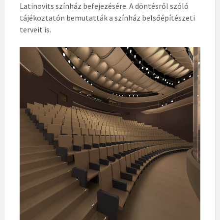
Latinovits színház befejezésére. A döntésről szóló
tájékoztatón bemutatták a színház belsőépítészeti
terveit is.