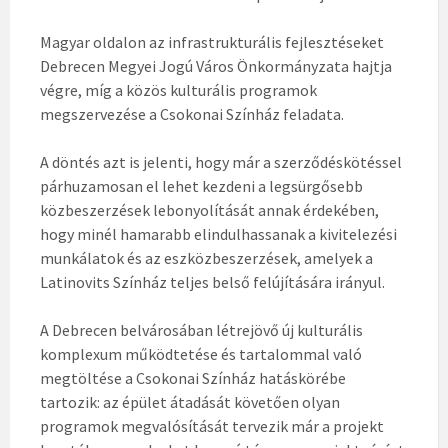
Magyar oldalon az infrastrukturális fejlesztéseket
Debrecen Megyei Jogú Város Önkormányzata hajtja
végre, míg a közös kulturális programok
megszervezése a Csokonai Színház feladata.
A döntés azt is jelenti, hogy már a szerződéskötéssel
párhuzamosan el lehet kezdeni a legsürgősebb
közbeszerzések lebonyolítását annak érdekében,
hogy minél hamarabb elindulhassanak a kivitelezési
munkálatok és az eszközbeszerzések, amelyek a
Latinovits Színház teljes belső felújítására irányul.
A Debrecen belvárosában létrejövő új kulturális
komplexum működtetése és tartalommal való
megtöltése a Csokonai Színház hatáskörébe
tartozik: az épület átadását követően olyan
programok megvalósítását tervezik már a projekt