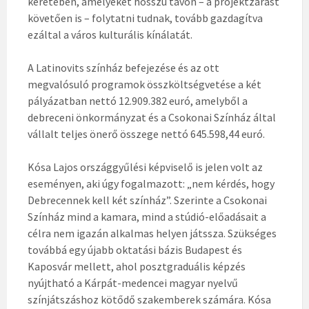
keretében, amelyeket hosszú távon – a projektzárást
követően is – folytatni tudnak, tovább gazdagítva
ezáltal a város kulturális kínálatát.
A Latinovits színház befejezése és az ott
megvalósuló programok összköltségvetése a két
pályázatban nettó 12.909.382 euró, amelyből a
debreceni önkormányzat és a Csokonai Színház által
vállalt teljes önerő összege nettó 645.598,44 euró.
Kósa Lajos országgyűlési képviselő is jelen volt az
eseményen, aki úgy fogalmazott: „nem kérdés, hogy
Debrecennek kell két színház”. Szerinte a Csokonai
Színház mind a kamara, mind a stúdió-előadásait a
célra nem igazán alkalmas helyen játssza. Szükséges
továbbá egy újabb oktatási bázis Budapest és
Kaposvár mellett, ahol posztgraduális képzés
nyújtható a Kárpát-medencei magyar nyelvű
színjátszáshoz kötődő szakemberek számára. Kósa