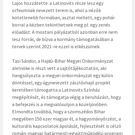
Lajos hozzátette: a Latinovits része lesz egy
orfeumnak nevezett terem is, ahol a nézők
kötetlenebb formában, asztal mellett, egy pohár
borral a kézben tekinthetnek meg pl. egy zenés
előadást. A mostani pályázatból azonban erre nem
lesz forrás, de bízva a kormány támogatásában a
tervek szerint 2021-re ezzel is elkészülnek.
Tasi Sándor, a Hajdú-Bihar Megyei Önkormányzat
alelnöke is részt vett a sajtótájékoztatón, aki
hangsúlyozta: a megyei önkormányzat egy külön
döntéssel, egy úgynevezett zászlóshajó projekt
keretében támogatta a Latinovits Színház
megépítését, és támogatja végig a beruházást, hogy
a befejezés is a megvalósuljon a közeljövőben.
Elmondta továbbá, hogy a szomszédos Bihar
megyében 150 ezer magyar él, a hagyományőrzést, a
kulturális kapcsolatok ápolását, fejlesztését is célzó
román-magyar határmenti együttműködési program