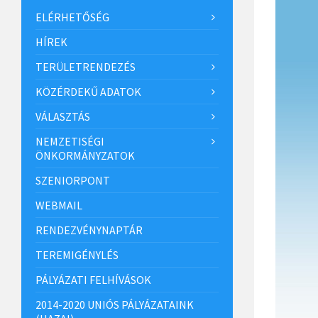
ELÉRHETŐSÉG
HÍREK
TERÜLETRENDEZÉS
KÖZÉRDEKŰ ADATOK
VÁLASZTÁS
NEMZETISÉGI
ÖNKORMÁNYZATOK
SZENIORPONT
WEBMAIL
RENDEZVÉNYNAPTÁR
TEREMIGÉNYLÉS
PÁLYÁZATI FELHÍVÁSOK
2014-2020 UNIÓS PÁLYÁZATAINK