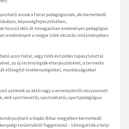
ett.
ozható annak a fiatal pedagógusnak, aki kiemelkedő
lásában, képességfejlesztésében,
ki hosszú időn át kimagaslóan eredményes pedagógiai
lati eredményeit a megye több oktatási intézményében
tó azon fiatal, vagy több évtizedes tapasztalattal
vel, az új technológiák elterjesztésével, a termelés
ását elősegítő tevékenységükkel, munkásságukkal
ó azoknak az aktív vagy a versenyzéstől visszavonult
, akik sportvezetői, sportoktatói, sportpedagógusi
dományozható a Hajdú-Bihar megyében kiemelkedő
kenységi területüktől függetlenül – támogatták a helyi