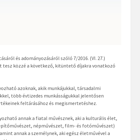
sáról és adományozásáról szóló 7/2016. (VI. 27.)
tesz közzé a következő, kitüntető díjakra vonatkozó
ozható azoknak, akik munkájukkal, társadalmi
ükkel, több évtizedes munkásságukkal jelentősen
értékeinek feltárásához és megismertetéshez.
zható annak a fiatal művésznek, aki a kulturális élet,
, építőművészet, népművészet, film- és fotóművészet)
lamint annak a személynek, aki egész életművével a