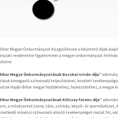
Bihar Megyei Önkormányzat Közgyűlésnek a kitüntető díjak alapítá
yzati rendeletére figyelemmel a megyei önkormányzat felhívást 
tételre:
Bihar Megye Önkormányzatának Bocskai István-díja”
adomány
ásuk kimagasló színvonalú teljesítésével, közéleti tevékenység
ultak Hajdú-Bihar megye fejlődéséhez, fejlesztéséhez, a megye 
Bihar Megye Önkormányzatának Kölcsey Ferenc-díja”
adományo
lom, a művészetek (zene, tánc, színház, képző- és iparművészet
emelkedő művészi színvonalú alkotó tevékenységet mutat fel, va