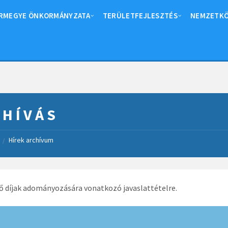
RMEGYE ÖNKORMÁNYZATA
TERÜLETFEJLESZTÉS
NEMZETKÖ
 H Í V Á S
Hírek archívum
/
ő díjak adományozására vonatkozó javaslattételre.