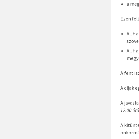
a meg
Ezen felü
A „Ha
szöve
A „Ha
megyé
A fenti 
A díjak 
A javasl
12.00 ór
A kitünt
önkormá