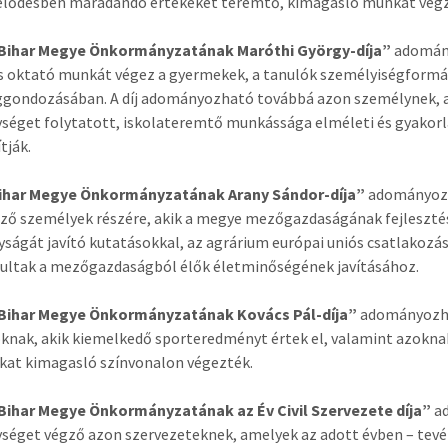
lődésben maradandó értékeket teremtő, kimagasló munkát végz
Bihar Megye Önkormányzatának Maróthi György-díja”
adomány
s oktató munkát végez a gyermekek, a tanulók személyiségformá
gondozásában. A díj adományozható továbbá azon személynek, a
séget folytatott, iskolateremtő munkássága elméleti és gyakor
tják.
ihar Megye Önkormányzatának Arany Sándor-díja”
adományozha
ző személyek részére, akik a megye mezőgazdaságának fejlesztésé
ságát javító kutatásokkal, az agrárium európai uniós csatlakoz
ultak a mezőgazdaságból élők életminőségének javításához.
Bihar Megye Önkormányzatának Kovács Pál-díja”
adományozhat
knak, akik kiemelkedő sporteredményt értek el, valamint azoknak
kat kimagasló színvonalon végezték.
Bihar Megye Önkormányzatának az Év Civil Szervezete díja”
a
séget végző azon szervezeteknek, amelyek az adott évben – tevé