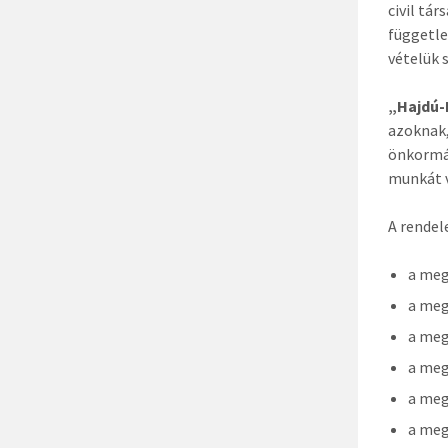
civil tá
függetle
vételük 
„Hajdú-
azoknak,
önkormá
munkát 
A rendel
a meg
a meg
a meg
a meg
a meg
a meg