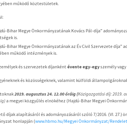
yében működő köztestületek.
l:
jdú-Bihar Megye Önkormányzatának Kovács Pál-díja” adományozás
tségek is.
jdú-Bihar Megye Önkormányzatának az Év Civil Szervezete díja” 
ben működő intézmények is.
személyek és szervezetek díjanként
évente egy-egy
személy vagy 
egyéneknek és közösségeknek, valamint külföldi állampolgárokn
atoknak
2019. augusztus 24. 12.00 óráig (
Közigazgatási díj: 2019. a
áig)
a megyei közgyűlés elnökéhez (Hajdú-Bihar Megyei Önkormányz
ető díjak alapításáról és adományozásáról szóló 7/2016. (VI. 27.
nyzat honlapján (
www.hbmo.hu/Megyei Önkormányzat/Rendele