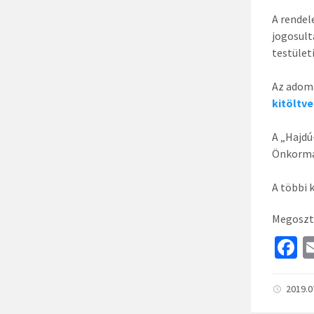
A rendel
jogosult
testület
Az adom
kitöltve
A „Hajdú
Önkormán
A többi 
Megoszt
F
c
b
2019.0