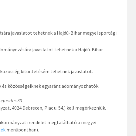
ára javaslatot tehetnek a Hajdú-Bihar megyei sportági
adományozására javaslatot tehetnek a Hajdú-Bihar
közösség kitüntetésére tehetnek javaslatot.
ak és közösségeiknek egyaránt adományozhatók.
ugusztus 30.
at, 4024 Debrecen, Piac u. 54.) kell megérkezniük.
) önkormányzati rendelet megtalálható a megyei
tek
menüpontban).