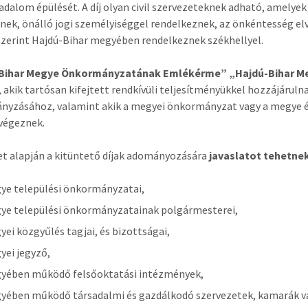
rsadalom épülését. A díj olyan civil szervezeteknek adható, amely
nek, önálló jogi személyiséggel rendelkeznek, az önkéntesség elv
szerint Hajdú-Bihar megyében rendelkeznek székhellyel.
Bihar Megye Önkormányzatának Emlékérme” „Hajdú-Bihar M
 akik tartósan kifejtett rendkívüli teljesítményükkel hozzájáruln
nyzásához, valamint akik a megyei önkormányzat vagy a megye 
végeznek.
et alapján a kitüntető díjak adományozására
javaslatot tehetne
ye települési önkormányzatai,
ye települési önkormányzatainak polgármesterei,
yei közgyűlés tagjai, és bizottságai,
yei jegyző,
yében működő felsőoktatási intézmények,
yében működő társadalmi és gazdálkodó szervezetek, kamarák v