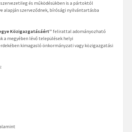
ek szervezetileg és működésükben is a pártoktól
e alapján szerveződnek, bírósági nyilvántartásba
egye Közigazgatásáért”
felirattal adományozható
ak a megyében lévő települések helyi
érdekében kimagasló önkormányzati vagy közigazgatási
k
:
alamint