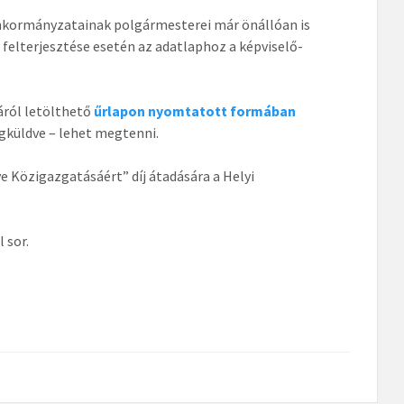
 önkormányzatainak polgármesterei már önállóan is
 felterjesztése esetén az adatlaphoz a képviselő-
ról letölthető
űrlapon nyomtatott formában
gküldve – lehet megtenni.
Közigazgatásáért” díj átadására a Helyi
 sor.