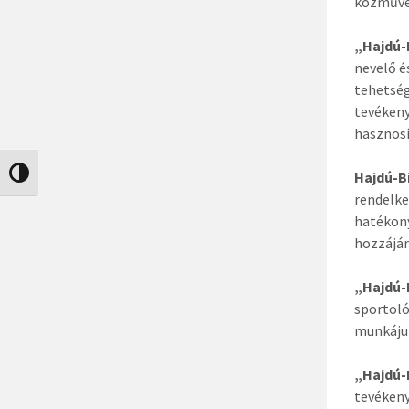
közműve
„Hajdú-
nevelő é
tehetség
tevékeny
hasznosí
Hajdú-B
Nagy kontraszt váltása
rendelke
hatékony
hozzájár
„Hajdú-
sportoló
munkáju
„Hajdú-
tevékeny