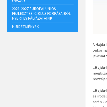
(HAZAI)
2021-2027 EURÓPAI UNIÓS
FEJLESZTÉSI CIKLUS FORRÁSAIBÓL
NYERTES PÁLYÁZATAINK
HIRDETMÉNYEK
A Hajdú-
önkormán
javaslat
„Hajdú-
megbízat
hozzájár
„Hajdú-
az iroda
terén ki