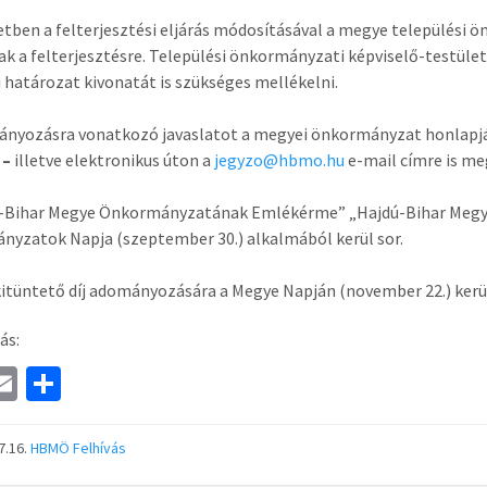
etben a felterjesztési eljárás módosításával a megye települési
ak a felterjesztésre. Települési önkormányzati képviselő-testület
i határozat kivonatát is szükséges mellékelni.
ányozásra vonatkozó javaslatot a megyei önkormányzat honlapjá
–
illetve elektronikus úton a
jegyzo@hbmo.hu
e-mail címre is me
-Bihar Megye Önkormányzatának Emlékérme” „Hajdú-Bihar Megye 
yzatok Napja (szeptember 30.) alkalmából kerül sor.
kitüntető díj adományozására a Megye Napján (november 22.) kerül
ás:
a
E
S
e
m
h
ai
ar
7.16.
HBMÖ
Felhívás