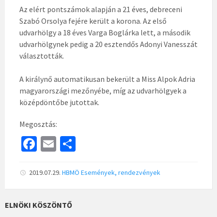
Az elért pontszámok alapján a 21 éves, debreceni
Szabó Orsolya fejére került a korona. Az első
udvarhölgy a 18 éves Varga Boglárka lett, a második
udvarhölgynek pedig a 20 esztendős Adonyi Vanesszát
választották.
A királynő automatikusan bekerült a Miss Alpok Adria
magyarországi mezőnyébe, míg az udvarhölgyek a
középdöntőbe jutottak.
Megosztás:
Fa
E
S
ce
m
h
b
ai
ar
2019.07.29.
HBMÖ
Események, rendezvények
o
l
e
o
ELNÖKI KÖSZÖNTŐ