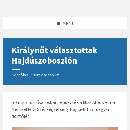
Skip
Skip
Skip
to
to
to
content
left
footer
sidebar
MENÜ
Királynőt választottak
Hajdúszoboszlón
Kezdőlap
Hírek archívum
/
Idén is a fürdővárosban rendezték a Miss Alpok Adria
Nemzetközi Szépségverseny Hajdú-Bihar megyei
döntőjét.