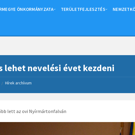
RMEGYE ÖNKORMÁNYZATA
TERÜLETFEJLESZTÉS
NEMZETKÖ
is lehet nevelési évet kezdeni
Hírek archívum
/
bb lett az ovi Nyírmártonfalván