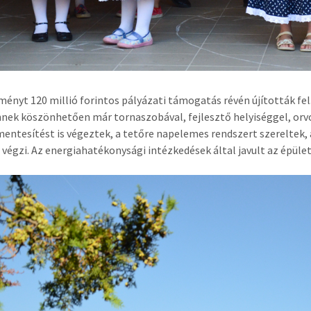
ményt 120 millió forintos pályázati támogatás révén újították fel
nek köszönhetően már tornaszobával, fejlesztő helyiséggel, orvosi
entesítést is végeztek, a tetőre napelemes rendszert szereltek, 
 végzi. Az energiahatékonysági intézkedések által javult az épüle