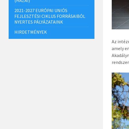
(HAZAI)
2021-2027 EURÓPAI UNIÓS
FEJLESZTÉSI CIKLUS FORRÁSAIBÓL
NYERTES PÁLYÁZATAINK
HIRDETMÉNYEK
Az intéz
amely en
Akadálym
rendszer