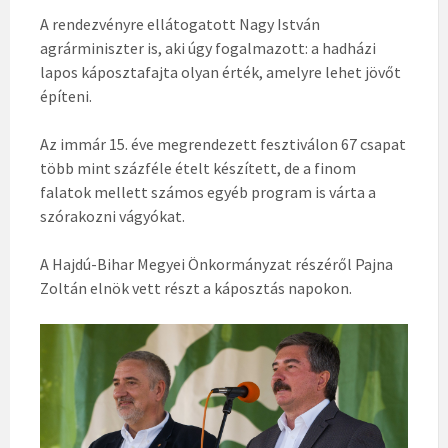
A rendezvényre ellátogatott Nagy István
agrárminiszter is, aki úgy fogalmazott: a hadházi
lapos káposztafajta olyan érték, amelyre lehet jövőt
építeni.
Az immár 15. éve megrendezett fesztiválon 67 csapat
több mint százféle ételt készített, de a finom
falatok mellett számos egyéb program is várta a
szórakozni vágyókat.
A Hajdú-Bihar Megyei Önkormányzat részéről Pajna
Zoltán elnök vett részt a káposztás napokon.