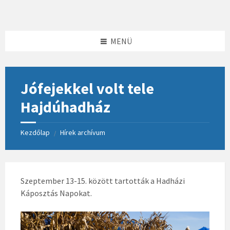
Skip
Skip
Skip
to
to
to
content
left
footer
sidebar
MENÜ
Jófejekkel volt tele
Hajdúhadház
Kezdőlap
Hírek archívum
/
Szeptember 13-15. között tartották a Hadházi
Káposztás Napokat.