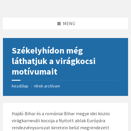
Skip
Skip
Skip
to
to
to
content
left
footer
sidebar
MENÜ
Székelyhídon még
láthatjuk a virágkocsi
motívumait
Kezdőlap
Hírek archívum
/
Hajdú-Bihar és a romániai Bihar megye idei közös
virágkarneváli kocsija a Nyitott ablak Európára
rendezvénysorozat keretein belül megrendezett