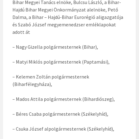
Bihar Megyei Tanács elnöke, Bulcsu László, a Bihar-
Hajdú Bihar Megyei Önkormányzat alelnöke, Pető
Dalma, a Bihar – Hajdú-Bihar Eurorégió aligazgatója
és Szabó József megyemenedzser emléklapokat
adott át
– Nagy Gizella polgármesternek (Bihar),
– Matyi Miklós polgármesternek (Paptamási),
– Kelemen Zoltán polgármesternek
(Biharfélegyháza),
– Mados Attila polgármesternek (Bihardiószeg),
– Béres Csaba polgármesternek (Székelyhíd),
– Csuka József alpolgármesternek (Székelyhíd),