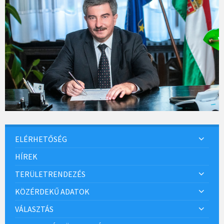
ELÉRHETŐSÉG
HÍREK
TERÜLETRENDEZÉS
KÖZÉRDEKŰ ADATOK
VÁLASZTÁS