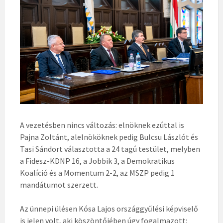
A vezetésben nincs változás: elnöknek ezúttal is
Pajna Zoltánt, alelnököknek pedig Bulcsu Lászlót és
Tasi Sándort választotta a 24 tagú testület, melyben
a Fidesz-KDNP 16, a Jobbik 3, a Demokratikus
Koalíció és a Momentum 2-2, az MSZP pedig 1
mandátumot szerzett.
Az ünnepi ülésen Kósa Lajos országgyűlési képviselő
is jelen volt, aki köszöntőjében úgy fogalmazott: