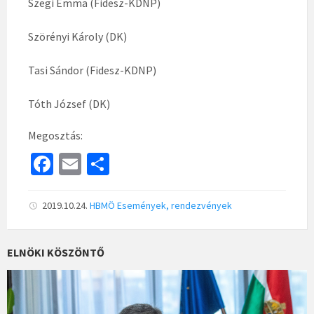
Szegi Emma (Fidesz-KDNP)
Szörényi Károly (DK)
Tasi Sándor (Fidesz-KDNP)
Tóth József (DK)
Megosztás:
Fa
E
S
ce
m
h
b
ai
ar
2019.10.24.
HBMÖ
Események, rendezvények
o
l
e
o
ELNÖKI KÖSZÖNTŐ
k