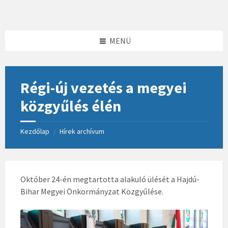
Skip
Skip
Skip
to
to
to
content
left
footer
sidebar
MENÜ
Régi-új vezetés a megyei
közgyűlés élén
Kezdőlap
Hírek archívum
/
Október 24-én megtartotta alakuló ülését a Hajdú-
Bihar Megyei Önkormányzat Közgyűlése.