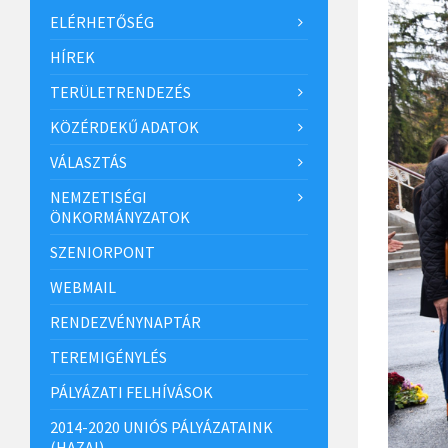
ELÉRHETŐSÉG
HÍREK
TERÜLETRENDEZÉS
KÖZÉRDEKŰ ADATOK
VÁLASZTÁS
NEMZETISÉGI
ÖNKORMÁNYZATOK
SZENIORPONT
WEBMAIL
RENDEZVÉNYNAPTÁR
TEREMIGÉNYLÉS
PÁLYÁZATI FELHÍVÁSOK
2014-2020 UNIÓS PÁLYÁZATAINK
(HAZAI)