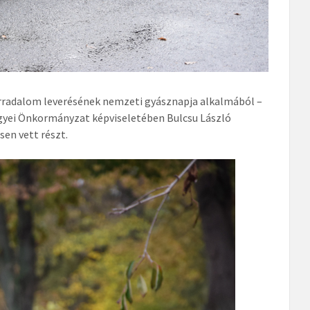
orradalom leverésének nemzeti gyásznapja alkalmából –
egyei Önkormányzat képviseletében Bulcsu László
en vett részt.