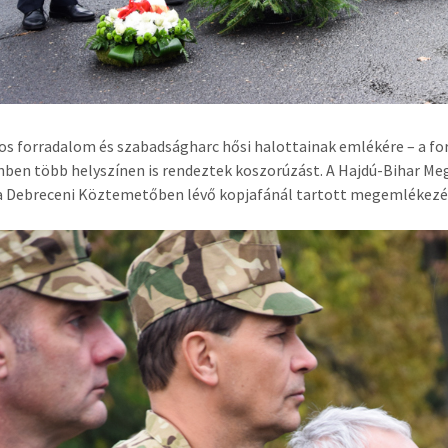
os forradalom és szabadságharc hősi halottainak emlékére – a f
ben több helyszínen is rendeztek koszorúzást. A Hajdú-Bihar M
a Debreceni Köztemetőben lévő kopjafánál tartott megemlékezés