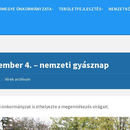
RMEGYE ÖNKORMÁNYZATA
TERÜLETFEJLESZTÉS
NEMZETKÖ
mber 4. – nemzeti gyásznap
Hírek archívum
/
 önkormányzat is elhelyezte a megemlékezés virágait.