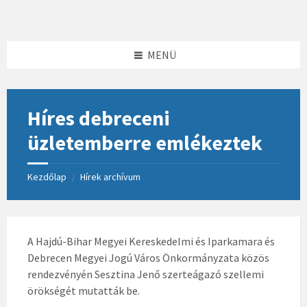
Skip
Skip
Skip
to
to
to
content
left
footer
sidebar
MENÜ
Híres debreceni
üzletemberre emlékeztek
Kezdőlap
Hírek archívum
/
A Hajdú-Bihar Megyei Kereskedelmi és Iparkamara és
Debrecen Megyei Jogú Város Önkormányzata közös
rendezvényén Sesztina Jenő szerteágazó szellemi
örökségét mutatták be.