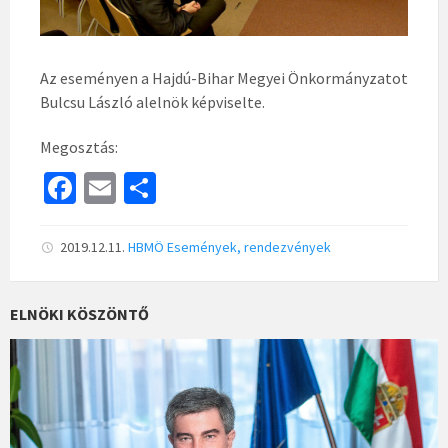
Az eseményen a Hajdú-Bihar Megyei Önkormányzatot
Bulcsu László alelnök képviselte.
Megosztás:
Fa
E
S
ce
m
h
b
ai
ar
2019.12.11.
HBMÖ
Események, rendezvények
o
l
e
o
ELNÖKI KÖSZÖNTŐ
k