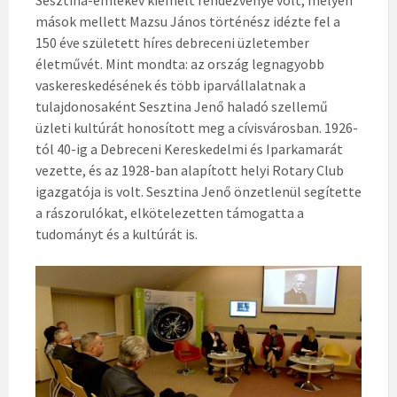
Sesztina-emlékév kiemelt rendezvénye volt, melyen
mások mellett Mazsu János történész idézte fel a
150 éve született híres debreceni üzletember
életművét. Mint mondta: az ország legnagyobb
vaskereskedésének és több iparvállalatnak a
tulajdonosaként Sesztina Jenő haladó szellemű
üzleti kultúrát honosított meg a cívisvárosban. 1926-
tól 40-ig a Debreceni Kereskedelmi és Iparkamarát
vezette, és az 1928-ban alapított helyi Rotary Club
igazgatója is volt. Sesztina Jenő önzetlenül segítette
a rászorulókat, elkötelezetten támogatta a
tudományt és a kultúrát is.