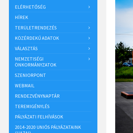
ELÉRHETŐSÉG
HÍREK
TERÜLETRENDEZÉS
KÖZÉRDEKŰ ADATOK
VÁLASZTÁS
NEMZETISÉGI
ÖNKORMÁNYZATOK
SZENIORPONT
WEBMAIL
RENDEZVÉNYNAPTÁR
TEREMIGÉNYLÉS
PÁLYÁZATI FELHÍVÁSOK
2014-2020 UNIÓS PÁLYÁZATAINK
(HAZAI)