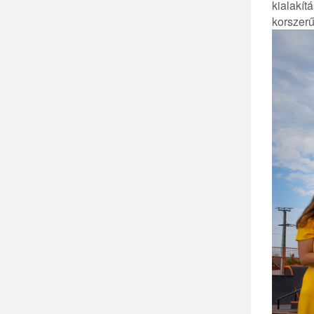
kialakí
korszerű