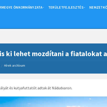
RMEGYE ÖNKORMÁNYZATA
TERÜLETFEJLESZTÉS
NEMZETKÖ
is ki lehet mozdítani a fiatalokat
Hírek archívum
/
ályát és kutyafuttatót adtak át Nádudvaron.