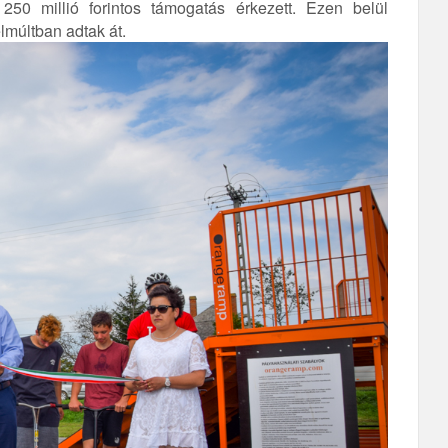
250 millió forintos támogatás érkezett. Ezen belül
elmúltban adtak át.