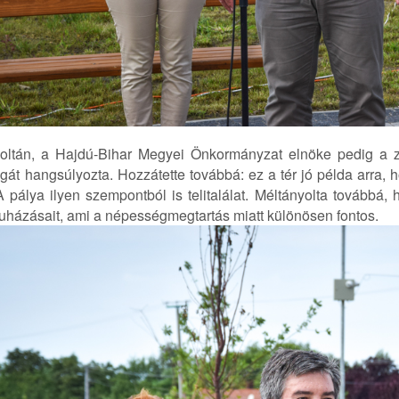
oltán, a Hajdú-Bihar Megyei Önkormányzat elnöke pedig a zö
gát hangsúlyozta. Hozzátette továbbá: ez a tér jó példa arra, h
A pálya ilyen szempontból is telitalálat. Méltányolta továbbá, 
uházásait, ami a népességmegtartás miatt különösen fontos.