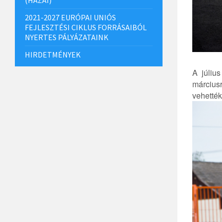
2021-2027 EURÓPAI UNIÓS
FEJLESZTÉSI CIKLUS FORRÁSAIBÓL
NYERTES PÁLYÁZATAINK
HIRDETMÉNYEK
A júliu
márciusr
vehették