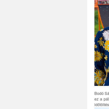
Bodó Sán
ez a pál
időtölté