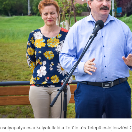
csolyapálya és a kutyafuttató a Terület-és Településfejlesztési