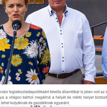
dor foglalkoztatáspolitikáért felelős államtitkár is jelen volt az 
ya a világon bárhol megállná a helyét és méltó helyet biztosí
s lehet kutyáknak és gazdáiknak egyaránt.