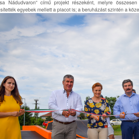
tása Nádudvaron” című projekt részeként, melyre összesen 
sítették egyebek mellett a piacot is; a beruházást szintén a köz