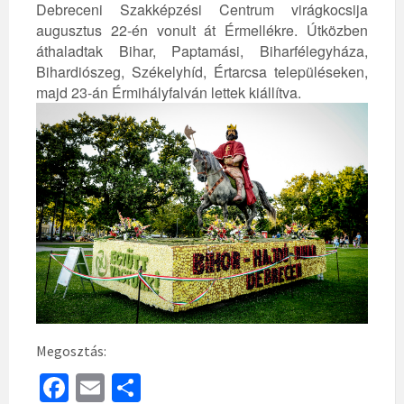
Debreceni Szakképzési Centrum virágkocsija
augusztus 22-én vonult át Érmellékre. Útközben
áthaladtak Bihar, Paptamási, Biharfélegyháza,
Bihardiószeg, Székelyhíd, Értarcsa településeken,
majd 23-án Érmihályfalván lettek kiállítva.
Megosztás:
Fa
E
S