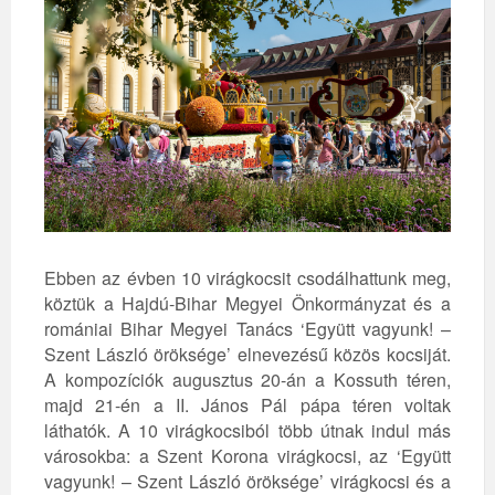
Ebben az évben 10 virágkocsit csodálhattunk meg,
köztük a Hajdú-Bihar Megyei Önkormányzat és a
romániai Bihar Megyei Tanács ‘Együtt vagyunk! –
Szent László öröksége’ elnevezésű közös kocsiját.
A kompozíciók augusztus 20-án a Kossuth téren,
majd 21-én a II. János Pál pápa téren voltak
láthatók. A 10 virágkocsiból több útnak indul más
városokba: a Szent Korona virágkocsi, az ‘Együtt
vagyunk! – Szent László öröksége’ virágkocsi és a