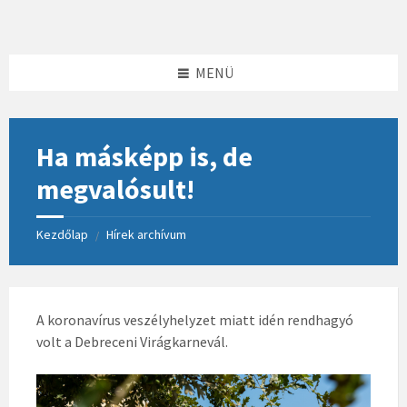
Skip
Skip
Skip
to
to
to
content
left
footer
sidebar
MENÜ
Ha másképp is, de
megvalósult!
Kezdőlap
Hírek archívum
/
A koronavírus veszélyhelyzet miatt idén rendhagyó
volt a Debreceni Virágkarnevál.