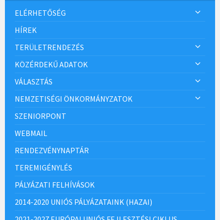
ELÉRHETŐSÉG
HÍREK
TERÜLETRENDEZÉS
KÖZÉRDEKŰ ADATOK
VÁLASZTÁS
NEMZETISÉGI ÖNKORMÁNYZATOK
SZENIORPONT
WEBMAIL
RENDEZVÉNYNAPTÁR
TEREMIGÉNYLÉS
PÁLYÁZATI FELHÍVÁSOK
2014-2020 UNIÓS PÁLYÁZATAINK (HAZAI)
2021-2027 EURÓPAI UNIÓS FEJLESZTÉSI CIKLUS