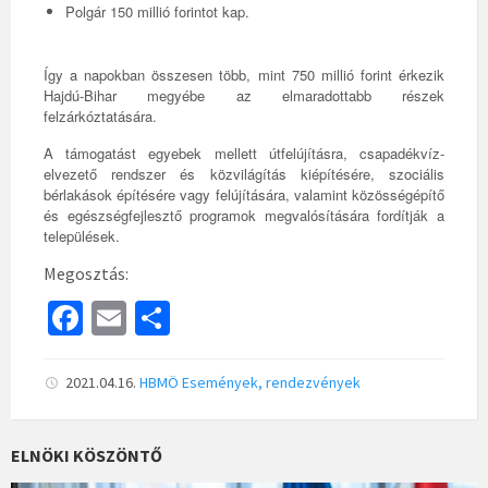
Polgár 150 millió forintot kap.
Így a napokban összesen több, mint 750 millió forint érkezik
Hajdú-Bihar megyébe az elmaradottabb részek
felzárkóztatására.
A támogatást egyebek mellett útfelújításra, csapadékvíz-
elvezető rendszer és közvilágítás kiépítésére, szociális
bérlakások építésére vagy felújítására, valamint közösségépítő
és egészségfejlesztő programok megvalósítására fordítják a
települések.
Megosztás:
Fa
E
S
ce
m
h
b
ai
ar
2021.04.16.
HBMÖ
Események, rendezvények
o
l
e
o
ELNÖKI KÖSZÖNTŐ