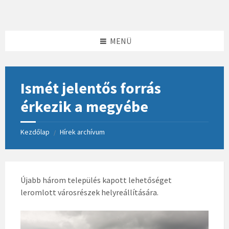
Skip
Skip
Skip
to
to
to
content
left
footer
sidebar
MENÜ
Ismét jelentős forrás
érkezik a megyébe
Kezdőlap
Hírek archívum
/
Újabb három település kapott lehetőséget
leromlott városrészek helyreállítására.