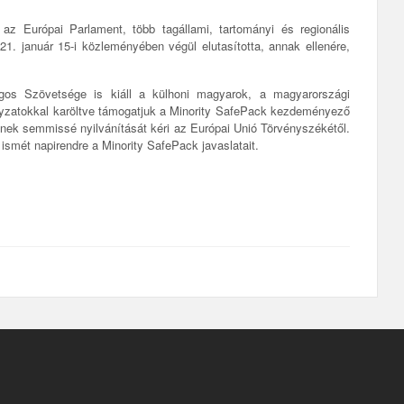
 az Európai Parlament, több tagállami, tartományi és regionális
21. január 15-i közleményében végül elutasította, annak ellenére,
os Szövetsége is kiáll a külhoni magyarok, a magyarországi
nyzatokkal karöltve támogatjuk a Minority SafePack kezdeményező
sének semmissé nyilvánítását kéri az Európai Unió Törvényszékétől.
 ismét napirendre a Minority SafePack javaslatait.