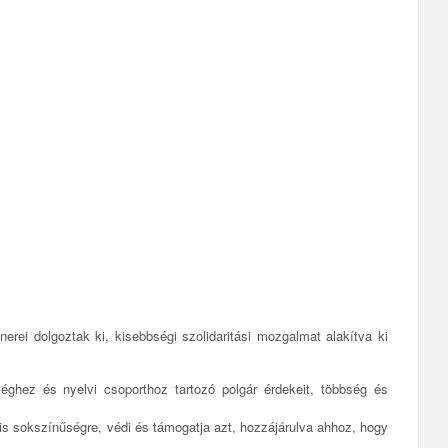
ei dolgoztak ki, kisebbségi szolidaritási mozgalmat alakítva ki
hez és nyelvi csoporthoz tartozó polgár érdekeit, többség és
is sokszínűségre, védi és támogatja azt, hozzájárulva ahhoz, hogy