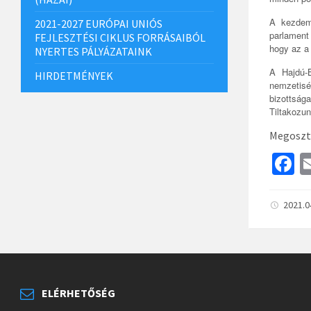
A kezdemé
2021-2027 EURÓPAI UNIÓS
parlament
FEJLESZTÉSI CIKLUS FORRÁSAIBÓL
hogy az a
NYERTES PÁLYÁZATAINK
A Hajdú-
HIRDETMÉNYEK
nemzetisé
bizottsága
Tiltakozun
Megoszt
F
c
b
2021.0
o
o
k
ELÉRHETŐSÉG