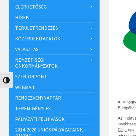
ELÉRHETŐSÉG
HÍREK
TERÜLETRENDEZÉS
KÖZÉRDEKŰ ADATOK
VÁLASZTÁS
NEMZETISÉGI
ÖNKORMÁNYZATOK
SZENIORPONT
Nagy kontraszt váltása
WEBMAIL
RENDEZVÉNYNAPTÁR
A Minorit
Európában
TEREMIGÉNYLÉS
Az indít
PÁLYÁZATI FELHÍVÁSOK
kisebbség
2014-2020 UNIÓS PÁLYÁZATAINK
Célja
egy o
minden po
(HAZAI)