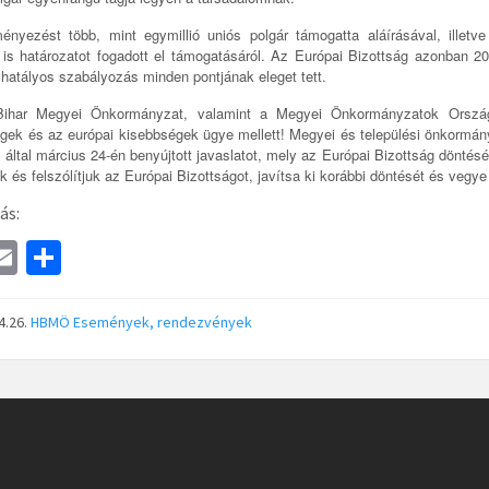
nyezést több, mint egymillió uniós polgár támogatta aláírásával, illetve
 is határozatot fogadott el támogatásáról. Az Európai Bizottság azonban 20
 hatályos szabályozás minden pontjának eleget tett.
Bihar Megyei Önkormányzat, valamint a Megyei Önkormányzatok Ország
gek és az európai kisebbségek ügye mellett! Megyei és települési önkormá
 által március 24-én benyújtott javaslatot, mely az Európai Bizottság dönté
k és felszólítjuk az Európai Bizottságot, javítsa ki korábbi döntését és vegye
ás:
a
E
S
e
m
h
ai
ar
4.26.
HBMÖ
Események, rendezvények
l
e