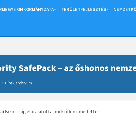
RMEGYE ÖNKORMÁNYZATA
TERÜLETFEJLESZTÉS
NEMZETKÖ
rity SafePack – az őshonos nemze
Hírek archívum
/
ai Bizottság elutasította, mi kiállunk mellette!