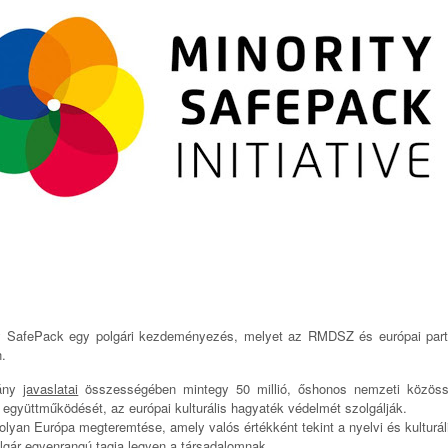
y SafePack egy polgári kezdeményezés, melyet az RMDSZ és európai partner
.
vány
javaslatai
összességében mintegy 50 millió, őshonos nemzeti közösség
 együttműködését, az európai kulturális hagyaték védelmét szolgálják.
lyan Európa megteremtése, amely valós értékként tekint a nyelvi és kulturál
lgár egyenrangú tagja legyen a társadalomnak.