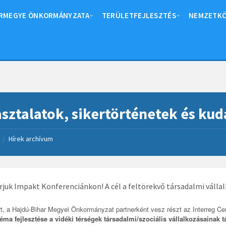
RMEGYE ÖNKORMÁNYZATA
TERÜLETFEJLESZTÉS
NEMZETKÖ
sztalatok, sikertörténetek és k
Hírek archívum
/
árjuk Impakt Konferenciánkon! A cél a feltörekvő társadalmi váll
rt, a Hajdú-Bihar Megyei Önkormányzat partnerként vesz részt az Interreg Cen
éma fejlesztése a vidéki térségek társadalmi/szociális vállalkozásaina