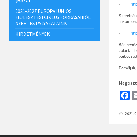
(HAZAI)
·
htt
2021-2027 EURÓPAI UNIÓS
Szeretnén
FEJLESZTÉSI CIKLUS FORRÁSAIBÓL
linken teh
NYERTES PÁLYÁZATAINK
·
htt
HIRDETMÉNYEK
Bár nehéz
célunk, 
párbeszéd
Reméljük,
Megoszt
F
c
b
2021.0
o
o