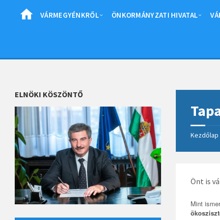
Skip
Skip
Skip
to
to
to
VÁRMEGYÉNKRŐL
ÖNKORMÁNYZATI HIVATAL
VÁ
content
left
footer
sidebar
ELNÖKI KÖSZÖNTŐ
Tapa
Kezdőlap
Önt is v
Mint isme
ökosziszt