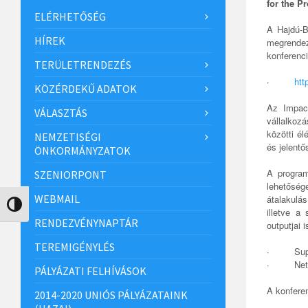
for the P
ELÉRHETŐSÉG
A Hajdú-B
HÍREK
megrendez
konferenci
TERÜLETRENDEZÉS
·
htt
KÖZÉRDEKŰ ADATOK
Az Impact
VÁLASZTÁS
vállalkoz
közötti é
NEMZETISÉGI
és jelentő
ÖNKORMÁNYZATOK
A program
SZENIORPONT
lehetőség
WEBMAIL
átalakulá
Nagy kontraszt váltása
illetve a
RENDEZVÉNYNAPTÁR
outputjai i
TEREMIGÉNYLÉS
· Support
· Net4soc
PÁLYÁZATI FELHÍVÁSOK
A konferen
2014-2020 UNIÓS PÁLYÁZATAINK