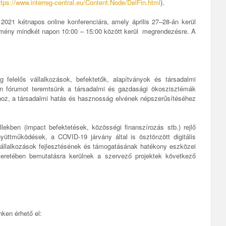
ttps://www.interreg-central.eu/Content.Node/DelFin.html
).
021 kétnapos online konferenciára, amely április 27–28-án kerül
mény mindkét napon 10:00 – 15:00 között kerül megrendezésre. A
g felelős vállalkozások, befektetők, alapítványok és társadalmi
en fórumot teremtsünk a társadalmi és gazdasági ökoszisztémák
ához, a társadalmi hatás és hasznosság elvének népszerűsítéséhez
ekben (impact befektetések, közösségi finanszírozás stb.) rejlő
gyüttműködések, a COVID-19 járvány által is ösztönzött digitális
 vállalkozások fejlesztésének és támogatásának hatékony eszközei
a keretében bemutatásra kerülnek a szervező projektek következő
nken érhető el: