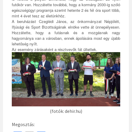
futókör van. Hozzátette továbbá, hogy a kormány 2030-ig szóló
egészségügyi programja szerint hetente 2 és fél óra sport több,
mint 4 évet tesz az életünkhöz.
A beruházást Czeglédi János, az önkormányzat Népjóléti,
Ifjúsági és Sport Bizottságának elnöke vette át ünnepélyesen.
Hozzátette, hogy a futásnak és a mozgásnak nagy
hagyománya van a városban, ennek ápolására most egy újabb
lehetőség nyílt.
Az esemény zárásaként a résztvevők fát ültettek.
(fotók: dehir.hu)
Megosztás: