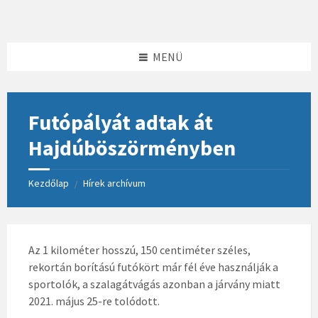
Skip
Skip
Skip
to
to
to
content
left
footer
sidebar
MENÜ
Futópályát adtak át
Hajdúböszörményben
Kezdőlap
Hírek archívum
/
Az 1 kilométer hosszú, 150 centiméter széles,
rekortán borítású futókört már fél éve használják a
sportolók, a szalagátvágás azonban a járvány miatt
2021. május 25-re tolódott.