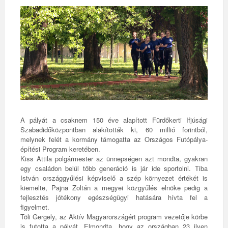
A pályát a csaknem 150 éve alapított Fürdőkerti Ifjúsági
Szabadidőközpontban alakították ki, 60 millió forintból,
melynek felét a kormány támogatta az Országos Futópálya-
építési Program keretében.
Kiss Attila polgármester az ünnepségen azt mondta, gyakran
egy családon belül több generáció is jár ide sportolni. Tiba
István országgyűlési képviselő a szép környezet értékét is
kiemelte, Pajna Zoltán a megyei közgyűlés elnöke pedig a
fejlesztés jótékony egészségügyi hatására hívta fel a
figyelmet.
Töli Gergely, az Aktív Magyarországért program vezetője körbe
is futotta a pályát. Elmondta, hogy az országban 23 ilyen