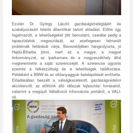
Ezután Dr. György László gazdaságstratégiájért és
szabályozásért felelős államtitkár tartott előadást. Előtte úgy
fogalmazott, a lehetőségeket jött bemutatni, cserébe pedig a
tapasztalatok megosztását, az esetlegesen felmerült
problémák feltárását várja. Bevezetőjében hangsúlyozta, jó
Hajdú-Biharba jönni, mert ez a megye, a megyei
önkormányzat, az iparkamara és a megyeszékhely által
megteremtette a saját szerencséjét. A szerencse ugyanis
szerinte a felkészültség és a lehetőségek találkozása.
Példaként a BMW és az oltóanyaggyár betelepülését említette.
Előadásában beszélt a válságkezelésről, gazdaságvédelmi
akciótervről, az előttünk álló időszak fejlesztési forrásairól,
valamint a megújult Vállalkozói Információs portálról, a VALI-
ról.