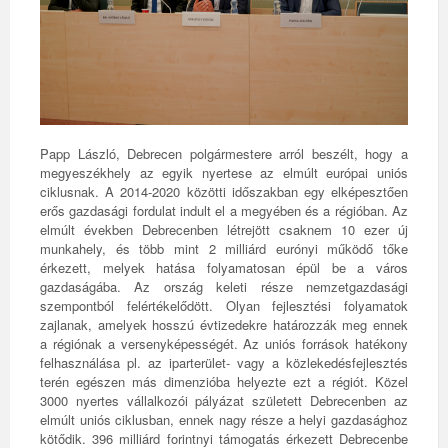
Papp László, Debrecen polgármestere arról beszélt, hogy a
megyeszékhely az egyik nyertese az elmúlt európai uniós
ciklusnak. A 2014-2020 közötti időszakban egy elképesztően
erős gazdasági fordulat indult el a megyében és a régióban. Az
elmúlt években Debrecenben létrejött csaknem 10 ezer új
munkahely, és több mint 2 milliárd eurónyi működő tőke
érkezett, melyek hatása folyamatosan épül be a város
gazdaságába. Az ország keleti része nemzetgazdasági
szempontból felértékelődött. Olyan fejlesztési folyamatok
zajlanak, amelyek hosszú évtizedekre határozzák meg ennek
a régiónak a versenyképességét. Az uniós források hatékony
felhasználása pl. az iparterület- vagy a közlekedésfejlesztés
terén egészen más dimenzióba helyezte ezt a régiót. Közel
3000 nyertes vállalkozói pályázat született Debrecenben az
elmúlt uniós ciklusban, ennek nagy része a helyi gazdasághoz
kötődik. 396 milliárd forintnyi támogatás érkezett Debrecenbe