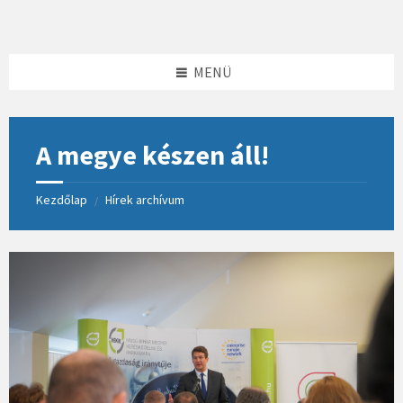
Skip
Skip
Skip
to
to
to
content
left
footer
sidebar
MENÜ
A megye készen áll!
Kezdőlap
Hírek archívum
/