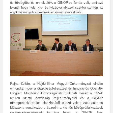
és térségébe és ennek 29%-a GINOP-os forrás volt, ami azt
jelenti, hogy helyi kis- és középvállalkozói szektor szintén az
egyik legnagyobb nyertese az elmúlt időszaknak.
Pajna Zoltán, a Hajdú-Bihar Megyei Önkormányzat elnöke
elmondta, hogy a Gazdaságfejlesztési és Innovációs Operatív
Program Monitoring Bizottságának múlt heti ülésén a KKV-k
területi szintű gazdasági teljesítményéről és a GINOP
támogatások területi eloszlásáról is szó volt a 2013-2019-es
időszakra vonatkozóan. Eszerint a kis- és középvállalkozások
versenyképességének javítása terén, a GINOP 1-es