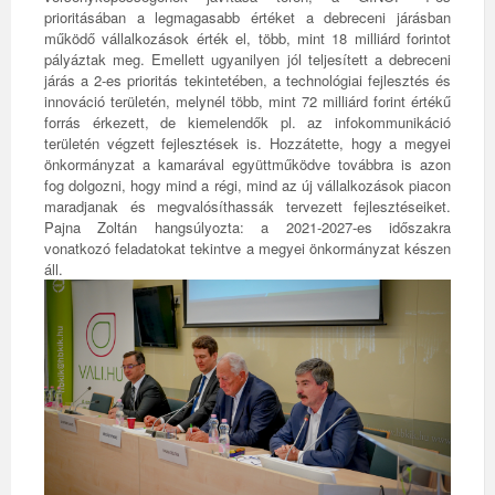
prioritásában a legmagasabb értéket a debreceni járásban
működő vállalkozások érték el, több, mint 18 milliárd forintot
pályáztak meg. Emellett ugyanilyen jól teljesített a debreceni
járás a 2-es prioritás tekintetében, a technológiai fejlesztés és
innováció területén, melynél több, mint 72 milliárd forint értékű
forrás érkezett, de kiemelendők pl. az infokommunikáció
területén végzett fejlesztések is. Hozzátette, hogy a megyei
önkormányzat a kamarával együttműködve továbbra is azon
fog dolgozni, hogy mind a régi, mind az új vállalkozások piacon
maradjanak és megvalósíthassák tervezett fejlesztéseiket.
Pajna Zoltán hangsúlyozta: a 2021-2027-es időszakra
vonatkozó feladatokat tekintve a megyei önkormányzat készen
áll.