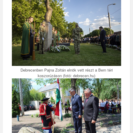
Debrecenben Pajna Zoltán elnök vett részt a Bem téri
koszorúzáson (fotó: debrecen.hu)