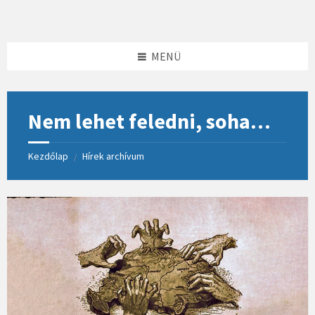
Skip
Skip
Skip
to
to
to
content
left
footer
sidebar
MENÜ
Nem lehet feledni, soha…
Kezdőlap
Hírek archívum
/