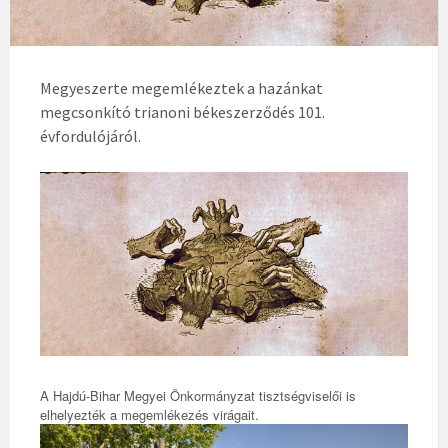
Megyeszerte megemlékeztek a hazánkat
megcsonkító trianoni békeszerződés 101.
évfordulójáról.
A Hajdú-Bihar Megyei Önkormányzat tisztségviselői is
elhelyezték a megemlékezés virágait.