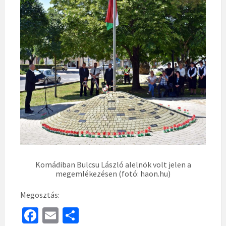
Komádiban Bulcsu László alelnök volt jelen a
megemlékezésen (fotó: haon.hu)
Megosztás:
Fa
E
S