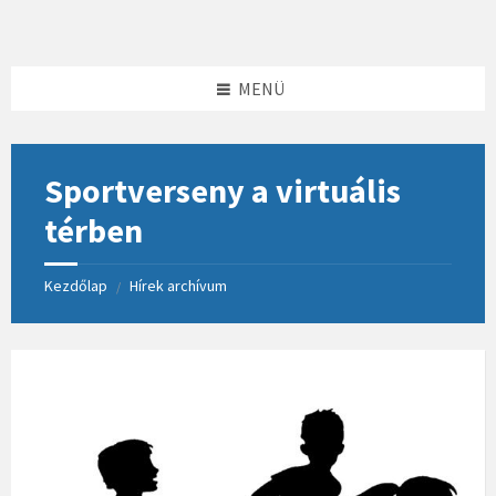
Skip
Skip
Skip
to
to
to
content
left
footer
sidebar
MENÜ
Sportverseny a virtuális
térben
Kezdőlap
Hírek archívum
/