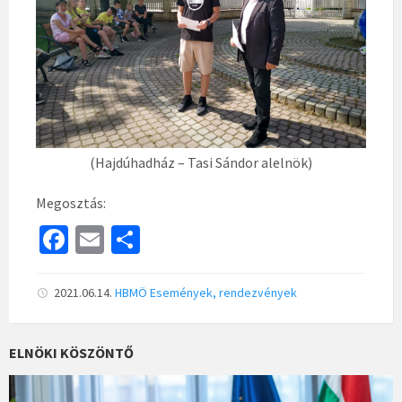
(Hajdúhadház – Tasi Sándor alelnök)
Megosztás:
Fa
E
S
ce
m
h
b
ai
ar
2021.06.14.
HBMÖ
Események, rendezvények
o
l
e
o
ELNÖKI KÖSZÖNTŐ
k