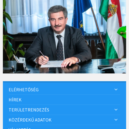
ELÉRHETŐSÉG
HÍREK
TERÜLETRENDEZÉS
KÖZÉRDEKŰ ADATOK