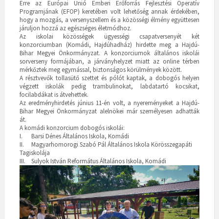
Erre az Európai Unió Emberi Erőforrás Fejlesztési Operatív
Programjának (EFOP) keretében volt lehetőség annak érdekében,
hogy a mozgás, a versenyszellem és a közösségi élmény együttesen
járuljon hozzá az egészséges életmódhoz.
Az iskolai közösségek ügyességi csapatversenyét két
konzorciumban (Komádi, Hajdúhadház) hirdette meg a Hajdú-
Bihar Megyei Önkormányzat. A konzorciumok általános iskolái
sorverseny formájában, a járványhelyzet miatt az online térben
mérkőztek meg egymással, biztonságos körülmények között.
A résztvevők tollasütő szettet és pólót kaptak, a dobogós helyen
végzett iskolák pedig trambulinokat, labdatartó kocsikat,
focilabdákat is átvehettek.
Az eredményhirdetés június 11-én volt, a nyereményeket a Hajdú-
Bihar Megyei Önkormányzat alelnökei már személyesen adhatták
át.
A komádi konzorcium dobogós iskolái:
I.
Barsi Dénes Általános Iskola, Komádi
II.
Magyarhomorogi Szabó Pál Általános Iskola Körösszegapáti
Tagiskolája
III.
Sulyok István Református Általános Iskola, Komádi