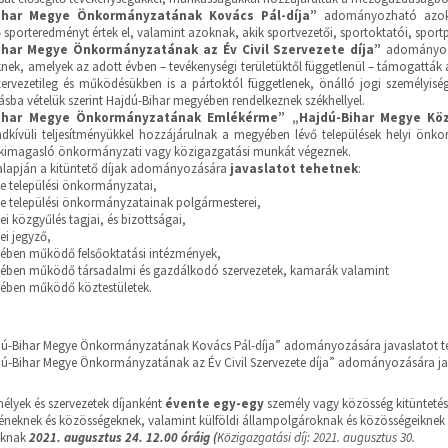
ihar Megye Önkormányzatának Kovács Pál-díja”
adományozható azokna
 sporteredményt értek el, valamint azoknak, akik sportvezetői, sportoktatói, sp
ihar Megye Önkormányzatának az Év Civil Szervezete díja”
adományoz
nek, amelyek az adott évben – tevékenységi területüktől függetlenül – támogatták a 
ervezetileg és működésükben is a pártoktól függetlenek, önálló jogi személyisé
tásba vételük szerint Hajdú-Bihar megyében rendelkeznek székhellyel.
ihar Megye Önkormányzatának Emlékérme” „Hajdú-Bihar Megye Kö
rendkívüli teljesítményükkel hozzájárulnak a megyében lévő települések helyi
 kimagasló önkormányzati vagy közigazgatási munkát végeznek.
 alapján a kitüntető díjak adományozására
javaslatot tehetnek
:
e települési önkormányzatai,
e települési önkormányzatainak polgármesterei,
i közgyűlés tagjai, és bizottságai,
ei jegyző,
ében működő felsőoktatási intézmények,
ében működő társadalmi és gazdálkodó szervezetek, kamarák valamint
ében működő köztestületek.
dú-Bihar Megye Önkormányzatának Kovács Pál-díja” adományozására javaslatot teh
dú-Bihar Megye Önkormányzatának az Év Civil Szervezete díja” adományozására ja
mélyek és szervezetek díjanként
évente egy-egy
személy vagy közösség kitüntetésé
yéneknek és közösségeknek, valamint külföldi állampolgároknak és közösségeikn
oknak
2021. augusztus 24. 12.00 óráig (
Közigazgatási díj: 2021. augusztus 30.