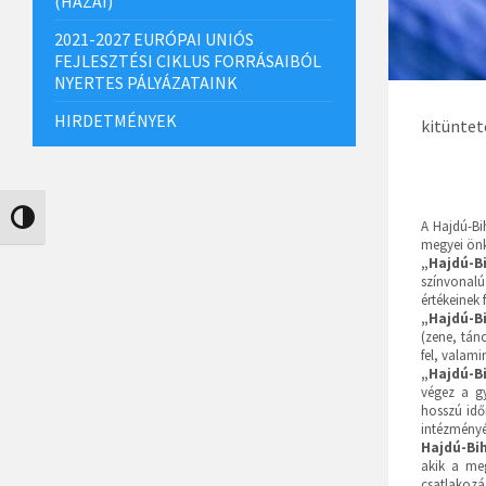
(HAZAI)
2021-2027 EURÓPAI UNIÓS
FEJLESZTÉSI CIKLUS FORRÁSAIBÓL
NYERTES PÁLYÁZATAINK
HIRDETMÉNYEK
kitüntet
Nagy kontraszt váltása
A Hajdú-Bi
megyei önk
„Hajdú-B
színvonalú
értékeinek
„Hajdú-B
(zene, tán
fel, valam
„Hajdú-B
végez a g
hosszú idő
intézményé
Hajdú-Bi
akik a meg
csatlakozá