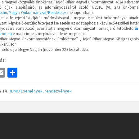
g)
a megyei közgyűlés elnökéhez (Hajdú-Bihar Megyei Önkormányzat, 4024 Debrecen, 
tő díjak alapításáról és adományozásáról szóló 7/2016. (VI. 27.) önkor
.hu/Megyei Önkormányzat/Rendeletek
menüpontban).
ben a felterjesztési eljárás módosításával a megye települési önkormányzatainak p
ti képviselő-testület felterjesztése esetén az adatlaphoz a képviselő-testületi hatá
yozásra vonatkozó javaslatot a megyei önkormányzat honlapjáról letölthető
űr
bmo.hu
e-mail címre is megküldve – lehet megtenni.
Bihar Megye Önkormányzatának Emlékérme” „Hajdú-Bihar Megye Közigazgatásáé
kerül sor.
üntető díj a Megye Napján (november 22.) lesz átadva.
ás:
a
E
S
e
m
h
ai
ar
7.14.
HBMÖ
Események, rendezvények
l
e