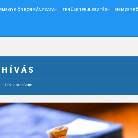
RMEGYE ÖNKORMÁNYZATA
TERÜLETFEJLESZTÉS
NEMZETKÖ
 H Í V Á S
Hírek archívum
/