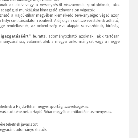
k az aktív vagy a versenyzéstől visszavonult sportolóknak, akik
ortpedagógusi munkájukat kimagasló színvonalon végezték.
ható a Hajdú-Bihar megyében kiemelkedő tevékenységet végző azon
helyi civil társadalom épülését. A díj olyan civil szervezeteknek adható,
ggel rendelkeznek, az önkéntesség elve alapján szerveződnek, bírósági
zigazgatásáért”
felirattal adományozható azoknak, akik tartósan
 önkormányzásához, valamint akik a megyei önkormányzat vagy a megye
etnek a Hajdú-Bihar megyei sportági szövetségek is.
vaslatot tehetnek a Hajdú-Bihar megyében működő intézmények is.
re tehetnek javaslatot.
ek egyaránt adományozhatók.