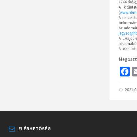
12.00 órái
A kitünte
(
www.hbmo
A rendelet
önkormányza
Az adomán
jegyzo@h
A „Hajdú-
alkalmából 
A többi kit
Megoszt
F
c
b
2021.0
o
o
k
ELÉRHETŐSÉG