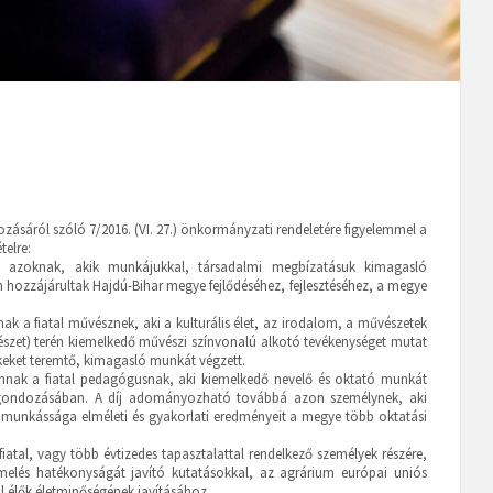
ásáról szóló 7/2016. (VI. 27.) önkormányzati rendeletére figyelemmel a
telre:
azoknak, akik munkájukkal, társadalmi megbízatásuk kimagasló
en hozzájárultak Hajdú-Bihar megye fejlődéséhez, fejlesztéséhez, a megye
 a fiatal művésznek, aki a kulturális élet, az irodalom, a művészetek
észet) terén kiemelkedő művészi színvonalú alkotó tevékenységet mutat
keket teremtő, kimagasló munkát végzett.
ak a fiatal pedagógusnak, aki kiemelkedő nevelő és oktató munkát
séggondozásában. A díj adományozható továbbá azon személynek, aki
 munkássága elméleti és gyakorlati eredményeit a megye több oktatási
tal, vagy több évtizedes tapasztalattal rendelkező személyek részére,
rmelés hatékonyságát javító kutatásokkal, az agrárium európai uniós
 élők életminőségének javításához.