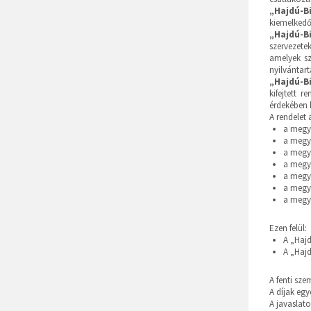
„Hajdú-B
kiemelkedő
„Hajdú-B
szervezetek
amelyek sz
nyilvántar
„Hajdú-B
kifejtett 
érdekében
A rendelet
a megy
a megy
a megye
a megy
a megy
a megy
a megy
Ezen felül:
A „Haj
A „Haj
A fenti sze
A díjak eg
A javaslat