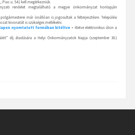
Piac u. 54.) kell megérkezniük.
mányzati rendelet megtalálható a megyei önkormányzat honlapján
olgármesterei már önállóan is jogosultak a felterjesztésre. Települési
rozat kivonatát is szükséges mellékelni.
lapon nyomtatott formában kitöltve
–
illetve elektronikus úton a
rt” díj átadására a Helyi Önkormányzatok Napja (szeptember 30.)