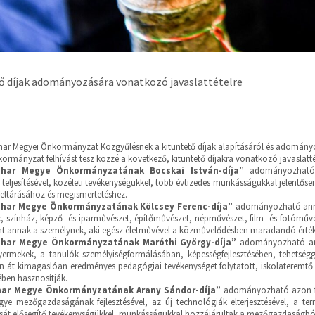
ő díjak adományozására vonatkozó javaslattételre
har Megyei Önkormányzat Közgyűlésnek a kitüntető díjak alapításáról és adományoz
ormányzat felhívást tesz közzé a következő, kitüntető díjakra vonatkozó javaslatté
ihar Megye Önkormányzatának Bocskai István-díja”
adományozható 
 teljesítésével, közéleti tevékenységükkel, több évtizedes munkásságukkal jelentős
 feltárásához és megismertetéshez.
ihar Megye Önkormányzatának Kölcsey Ferenc-díja”
adományozható annak
c, színház, képző- és iparművészet, építőművészet, népművészet, film- és fotóműv
int annak a személynek, aki egész életművével a közművelődésben maradandó érté
ihar Megye Önkormányzatának Maróthi György-díja”
adományozható ann
yermekek, a tanulók személyiségformálásában, képességfejlesztésében, tehet
n át kimagaslóan eredményes pedagógiai tevékenységet folytatott, iskolateremtő
ben hasznosítják.
har Megye Önkormányzatának Arany Sándor-díja”
adományozható azon fia
ye mezőgazdaságának fejlesztésével, az új technológiák elterjesztésével, a te
sát elősegítő tevékenységükkel, munkásságukkal hozzájárultak a mezőgazdaságból