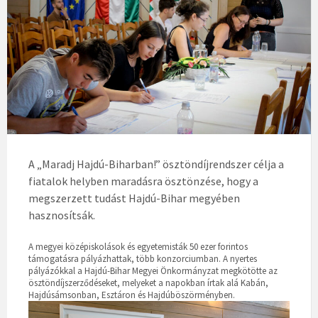
A „Maradj Hajdú-Biharban!” ösztöndíjrendszer célja a
fiatalok helyben maradásra ösztönzése, hogy a
megszerzett tudást Hajdú-Bihar megyében
hasznosítsák.
A megyei középiskolások és egyetemisták 50 ezer forintos
támogatásra pályázhattak, több konzorciumban. A nyertes
pályázókkal a Hajdú-Bihar Megyei Önkormányzat megkötötte az
ösztöndíjszerződéseket, melyeket a napokban írtak alá Kabán,
Hajdúsámsonban, Esztáron és Hajdúböszörményben.