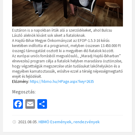
Esztáron is a napokban írták alá a szerződéseket, ahol Bulcsu
László alelnök kívánt sok sikert a fiataloknak.
A Hajdú-Bihar Megyei Önkormányzat az EFOP-1.5.3-16 kiírás
keretében indította el a programot, melyben összesen 13.450.000 Ft
összegű támogatást osztott ki a megyében élő fiatalok között.
Az európai uniós forrásból megvalósuló, „Maradj Hajdú-Biharban”
elnevezésű program célja a fiatalok helyben maradásra ösztönzése,
hogy végzettségük megszerzése után tudásukat lakóhelyükön és a
megyében kamatoztassák, erősítve ezzel a térség népességmegtartó
erejét és fejlődését.
Előzmény:
https://hbmo.hu/HPage.aspx?key=2635
Megosztás:
Fa
E
S
ce
m
h
b
ai
ar
2021.08.05.
HBMÖ
Események, rendezvények
o
l
e