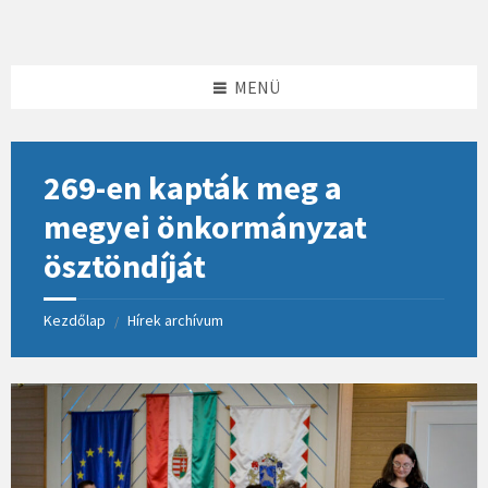
Skip
Skip
Skip
to
to
to
content
left
footer
sidebar
MENÜ
269-en kapták meg a
megyei önkormányzat
ösztöndíját
Kezdőlap
Hírek archívum
/