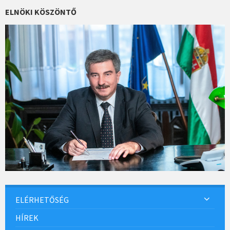
o
ELNÖKI KÖSZÖNTŐ
k
ELÉRHETŐSÉG
HÍREK