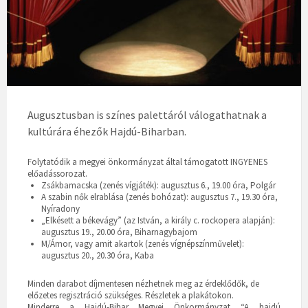
Augusztusban is színes palettáról válogathatnak a
kultúrára éhezők Hajdú-Biharban.
Folytatódik a megyei önkormányzat által támogatott INGYENES
előadássorozat.
Zsákbamacska (zenés vígjáték): augusztus 6., 19.00 óra, Polgár
A szabin nők elrablása (zenés bohózat): augusztus 7., 19.30 óra,
Nyíradony
„Elkésett a békevágy” (az István, a király c. rockopera alapján):
augusztus 19., 20.00 óra, Biharnagybajom
M/Ámor, vagy amit akartok (zenés vígnépszínművelet):
augusztus 20., 20.30 óra, Kaba
Minden darabot díjmentesen nézhetnek meg az érdeklődők, de
előzetes regisztráció szükséges. Részletek a plakátokon.
Minderre a Hajdú-Bihar Megyei Önkormányzat “A hajdú