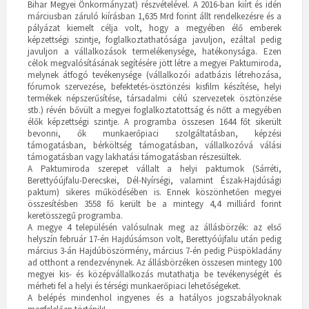
Bihar Megyei Önkormányzat) részvételével. A 2016-ban kiírt és idén
márciusban záruló kiírásban 1,635 Mrd forint állt rendelkezésre és a
pályázat kiemelt célja volt, hogy a megyében élő emberek
képzettségi szintje, foglalkoztathatósága javuljon, ezáltal pedig
javuljon a vállalkozások termelékenysége, hatékonysága. Ezen
célok megvalósításának segítésére jött létre a megyei Paktumiroda,
melynek átfogó tevékenysége (vállalkozói adatbázis létrehozása,
fórumok szervezése, befektetés-ösztönzési kisfilm készítése, helyi
termékek népszerűsítése, társadalmi célú szervezetek ösztönzése
stb.) révén bővült a megyei foglalkoztatottság és nőtt a megyében
élők képzettségi szintje. A programba összesen 1644 főt sikerült
bevonni, ők munkaerőpiaci szolgáltatásban, képzési
támogatásban, bérköltség támogatásban, vállalkozóvá válási
támogatásban vagy lakhatási támogatásban részesültek.
A Paktumiroda szerepet vállalt a helyi paktumok (Sárréti,
Berettyóújfalu-Derecskei, Dél-Nyírségi, valamint Észak-Hajdúsági
paktum) sikeres működésében is. Ennek köszönhetően megyei
összesítésben 3558 fő került be a mintegy 4,4 milliárd forint
keretösszegű programba.
A megye 4 településén valósulnak meg az állásbörzék: az első
helyszín február 17-én Hajdúsámson volt, Berettyóújfalu után pedig
március 3-án Hajdúböszörmény, március 7-én pedig Püspökladány
ad otthont a rendezvénynek. Az állásbörzéken összesen mintegy 100
megyei kis- és középvállalkozás mutathatja be tevékenységét és
mérheti fel a helyi és térségi munkaerőpiaci lehetőségeket.
A belépés mindenhol ingyenes és a hatályos jogszabályoknak