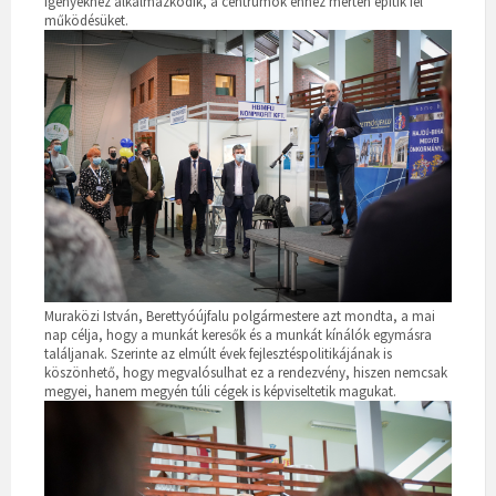
igényekhez alkalmazkodik, a centrumok ehhez mérten építik fel
működésüket.
Muraközi István, Berettyóújfalu polgármestere azt mondta, a mai
nap célja, hogy a munkát keresők és a munkát kínálók egymásra
találjanak. Szerinte az elmúlt évek fejlesztéspolitikájának is
köszönhető, hogy megvalósulhat ez a rendezvény, hiszen nemcsak
megyei, hanem megyén túli cégek is képviseltetik magukat.