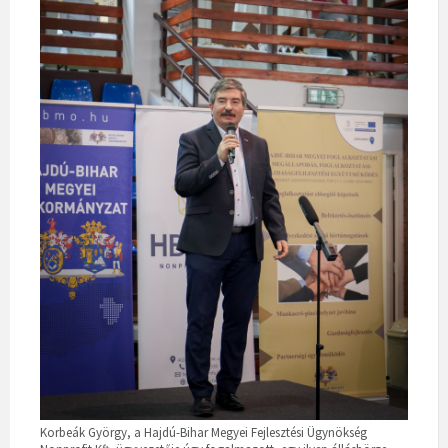
Korbeák György, a Hajdú-Bihar Megyei Fejlesztési Ügynökség