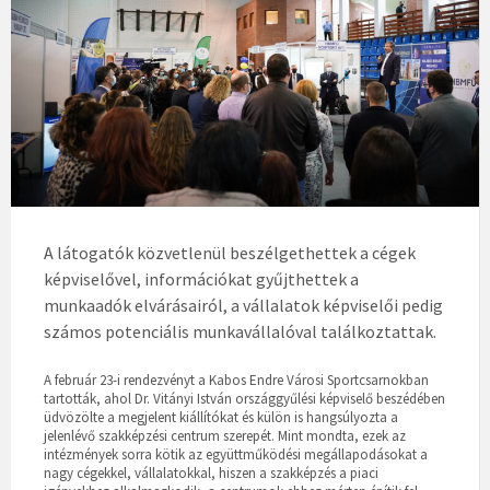
A látogatók közvetlenül beszélgethettek a cégek
képviselővel, információkat gyűjthettek a
munkaadók elvárásairól, a vállalatok képviselői pedig
számos potenciális munkavállalóval találkoztattak.
A február 23-i rendezvényt a Kabos Endre Városi Sportcsarnokban
tartották, ahol Dr. Vitányi István országgyűlési képviselő beszédében
üdvözölte a megjelent kiállítókat és külön is hangsúlyozta a
jelenlévő szakképzési centrum szerepét. Mint mondta, ezek az
intézmények sorra kötik az együttműködési megállapodásokat a
nagy cégekkel, vállalatokkal, hiszen a szakképzés a piaci