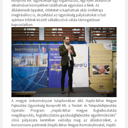
Nonprofit Kft. ügyvezetője úgy fogalmazott, egy ilyen állásbörze
alkalmával könnyebben találhatnak egymásra a felek. Az
álláskeresők tippeket, ötleteket is kaphatnak akár önéletrajz
megírásához is, de például az ügynökség pályázatokat is tud
ajánlani többek között vállalkozóvá válási támogatással
kapcsolatban.
A megyei önkormányzat tulajdonában álló Hajdú-Bihar Megyei
Fejlesztési Ügynökség Nonprofit Kft. a Terület- és Településfejlesztési
Operatív Program „Hajdú-Bihar megyei foglalkoztatási
megállapodás, foglalkoztatási-gazdaságfejlesztési együttműködés”
című pályázata keretében valósítja meg az állásbörzéket, a
konzorciumi partnerek (Hajdú-Bihar Megyei Kormányhivatal, Hajdú-