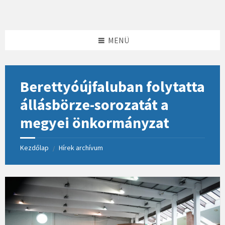
Skip
Skip
Skip
to
to
to
content
left
footer
sidebar
MENÜ
Berettyóújfaluban folytatta
állásbörze-sorozatát a
megyei önkormányzat
Kezdőlap
Hírek archívum
/