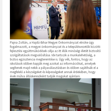
Pajna Zoltán, a Hajdú-Bihar Megyei Önkormányzat elnöke úgy
fogalmazott, a megyei önkormányzat és a településvezetők közötti
fejlesztési együttműködések célja az itt élők minőségi életét biztosító
szolgáltatások megvalósítása. Ide tartozik a munkalehetőség, a
biztos egzisztencia megteremtése is. Úgy véli, fontos, hogy az
iskolások időben kapják meg azokat az információkat, amelyek
segítenek majd nekik a pályaválasztásban és időben sajátítsák el a
megfelelő a készségeket és képességeket annak érdekében, hogy
évek múlva álláskeresőként tudják magukat ajánlani.