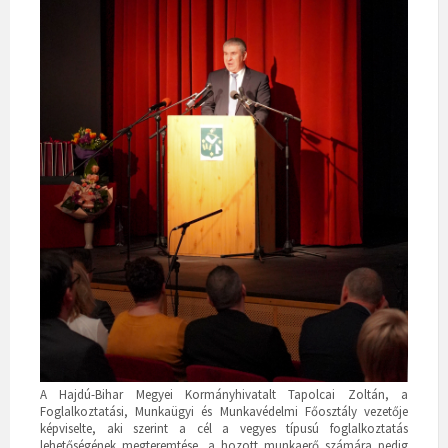
A Hajdú-Bihar Megyei Kormányhivatalt Tapolcai Zoltán, a
Foglalkoztatási, Munkaügyi és Munkavédelmi Főosztály vezetője
képviselte, aki szerint a cél a vegyes típusú foglalkoztatás
lehetőségének megteremtése, a hozott munkaerő számára pedig