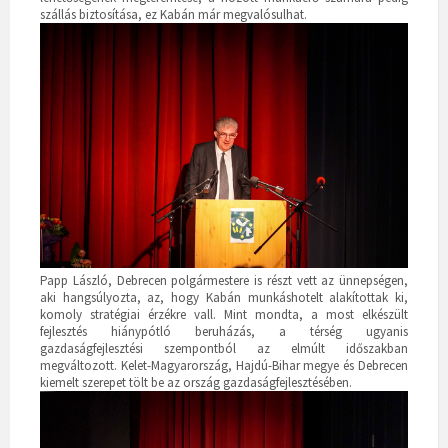
szállás biztosítása, ez Kabán már megvalósulhat.
Papp László, Debrecen polgármestere is részt vett az ünnepségen,
aki hangsúlyozta, az, hogy Kabán munkáshotelt alakítottak ki,
komoly stratégiai érzékre vall. Mint mondta, a most elkészült
fejlesztés hiánypótló beruházás, a térség ugyanis
gazdaságfejlesztési szempontból az elmúlt időszakban
megváltozott. Kelet-Magyarország, Hajdú-Bihar megye és Debrecen
kiemelt szerepet tölt be az ország gazdaságfejlesztésében.