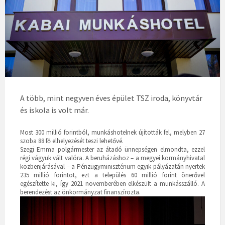
A több, mint negyven éves épület TSZ iroda, könyvtár
és iskola is volt már.
Most 300 millió forintból, munkáshotelnek újították fel, melyben 27
szoba 88 fő elhelyezését teszi lehetővé.
Szegi Emma polgármester az átadó ünnepségen elmondta, ezzel
régi vágyuk vált valóra. A beruházáshoz – a megyei kormányhivatal
közbenjárásával – a Pénzügyminisztérium egyik pályázatán nyertek
235 millió forintot, ezt a település 60 millió forint önerővel
egészítette ki, így 2021 novemberében elkészült a munkásszálló. A
berendezést az önkormányzat finanszírozta.