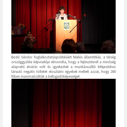
Bodó Sándor foglalkoztatáspolitikáért felelős államtitkár, a térség
országgyűlési képviselője elmondta, hogy a fejlesztésnél a minőség
alapvető elvárás volt és igyekeztek a munkásszálló kifejezéshez
társuló negatív töltetet eloszlatni egyebek mellett azzal, hogy 200
főben maximalizálták a befogadóképességet.