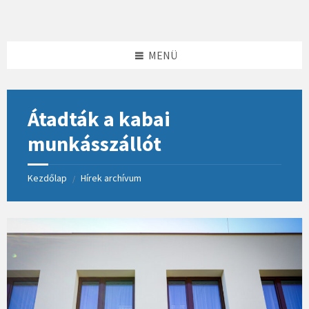
Skip
Skip
Skip
to
to
to
content
left
footer
sidebar
MENÜ
Átadták a kabai
munkásszállót
Kezdőlap
Hírek archívum
/