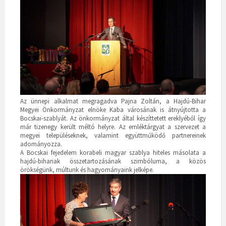
Az ünnepi alkalmat megragadva Pajna Zoltán, a Hajdú-Bihar
Megyei Önkormányzat elnöke Kaba városának is átnyújtotta a
Bocskai-szablyát. Az önkormányzat által készíttetett ereklyéből így
már tizenegy került méltó helyre. Az emléktárgyat a szervezet a
megyei településeknek, valamint együttműködő partnereinek
adományozza.
A Bocskai fejedelem korabeli magyar szablya hiteles másolata a
hajdú-bihariak összetartozásának szimbóluma, a közös
örökségünk, múltunk és hagyományaink jelképe.