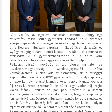
Bács Zoltán, az egyetem kancellárja elmondta, hogy egy
születésétől fogva sérült gyermeket gondozó szülő évtizedes
európai tapasztalatát összegyűjtve kereste meg Hajdúböszörményt
és a Debreceni Egyetem városban működő Gyermeknevelési és
Gyógypedagógiai Karát. Ennek kapcsán kezdődött el a munka és
szélesedett ki a gyermekrehabilitáción túl a teljes körű
rehabilitációig, bevonva az egyetem Klinikai Központját.
Palkovics László innovációs és technológiai miniszter, az
Északkelet-magyarországi Gazdaságfejlesztési Zóna
kormánybiztosa is jelen volt az eseményen, aki a térséggel
kapcsolatban kiemelte a BMW gyár és a MotoGP-pálya építését,
amelyek komoly hatással lesznek a keleti régióra. Hangsúlyozta, a
fejlesztések révén szemtanúi lehetünk egy vadonatúj régió
kialakulásának. Szerinte az ipari park bővítése is a kezdeti
eredményekről tanúskodik. Kiemelte továbbá, hogy az alapítványi
fenntartásúvá vált Debreceni Egyetem jelentős forráshoz jutott, és
az intézmény lehetőségeiből adódóan jöhetnek létre olyan
fejlesztések, mint például a Nemzeti Rehabilitációs Központ.
Az eseményen a Hajdú-Bihar Megyei Önkormányzatot Pajna Zoltán