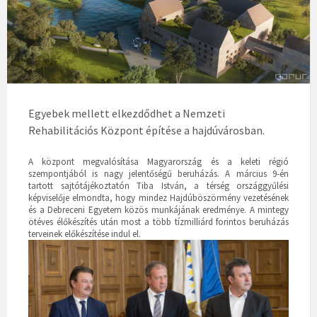
Egyebek mellett elkezdődhet a Nemzeti
Rehabilitációs Központ építése a hajdúvárosban.
A központ megvalósítása Magyarország és a keleti régió
szempontjából is nagy jelentőségű beruházás. A március 9-én
tartott sajtótájékoztatón Tiba István, a térség országgyűlési
képviselője elmondta, hogy mindez Hajdúböszörmény vezetésének
és a Debreceni Egyetem közös munkájának eredménye. A mintegy
ötéves élőkészítés után most a több tízmilliárd forintos beruházás
terveinek előkészítése indul el.