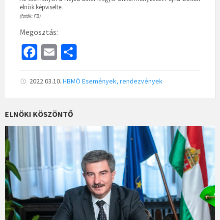
elnök képviselte.
(fotók: FB)
Megosztás:
Fa
E
S
ce
m
h
b
ai
ar
2022.03.10.
HBMÖ
Események, rendezvények
o
l
e
o
ELNÖKI KÖSZÖNTŐ
k