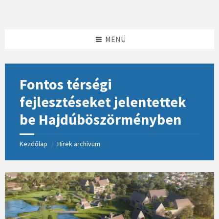
Skip
Skip
Skip
to
to
to
content
left
footer
sidebar
MENÜ
Fontos térségi
fejlesztéseket jelentettek
be Hajdúböszörményben
Kezdőlap
Hírek archívum
/