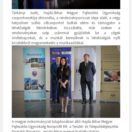
Tárkányi Judit, Hajdú-Bihar Megyei Fejlesztési Ügynökség
csoportvezetője elmondta, a rendezvénysorozat ideje alatt, a négy
helyszínen széles célcsoportot tudtak elérni és támogatni a
lehetőségek felmérésében. Hozzátette, már ezeken a
rendezvényeken szép számmal gyűjtöttek be a cégek
önéletrajzokat, és a munkát keresőknek is lehetőségük nyílt
közelebbről megismerkedni a munkaadókkal.
A megyei önkormányzat tulajdonában álló Hajdú-Bihar Megyei
Fejlesztési Ügynökség Nonprofit Kft. a Terület- és Településfejlesztési
Operatív Program „Hajdú-Bihar megyei foglalkoztatási