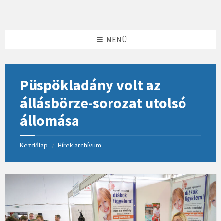
Skip
Skip
Skip
to
to
to
content
left
footer
sidebar
MENÜ
Püspökladány volt az
állásbörze-sorozat utolsó
állomása
Kezdőlap
Hírek archívum
/