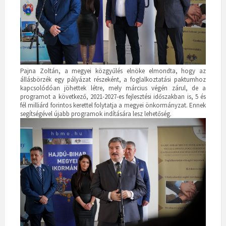
Pajna Zoltán, a megyei közgyűlés elnöke elmondta, hogy az
állásbörzék egy pályázat részeként, a foglalkoztatási paktumhoz
kapcsolódóan jöhettek létre, mely március végén zárul, de a
programot a következő, 2021-2027-es fejlesztési időszakban is, 5 és
fél milliárd forintos kerettel folytatja a megyei önkormányzat. Ennek
segítségével újabb programok indítására lesz lehetőség.