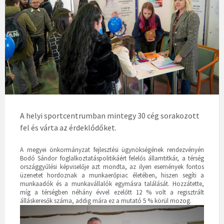
A helyi sportcentrumban mintegy 30 cég sorakozott
fel és várta az érdeklődőket.
A megyei önkormányzat fejlesztési ügynökségének rendezvényén
Bodó Sándor foglalkoztatáspolitikáért felelős államtitkár, a térség
országgyűlési képviselője azt mondta, az ilyen események fontos
üzenetet hordoznak a munkaerőpiac életében, hiszen segíti a
munkaadók és a munkavállalók egymásra találását. Hozzátette,
míg a térségben néhány évvel ezelőtt 12 % volt a regisztrált
álláskeresők száma, addig mára ez a mutató 5 % körül mozog.