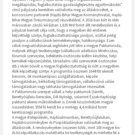
megállapodás, foglalkoztatási-gazdaságfejlesztési együttműködés”
című pályázata keretében valósította meg az állásbörzéket, a
konzorciumi partnerek (Hajdú-Bihar Megyei Kormányhivatal, Hajdú-
Bihar Megyei Önkormányzat) részvételével. A 2016-ban kiírt és idén
márciusban záruló kiírásban 1,635 Mrd forint állt rendelkezésre és a
pályázat kiemelt célja volt, hogy a megyében élő emberek
képzettségi szintje, foglalkoztathatósága javuljon, ezáltal pedig
javuljon a vállalkozások termelékenysége, hatékonysága. Ezen
célok megvalósításának segítésére jött létre a megyei Paktumiroda,
melynek átfogó tevékenysége (vállalkozói adatbázis létrehozása,
fórumok szervezése, befektetés-ösztönzési kisfilm készítése, helyi
termékek népszerűsítése, társadalmi célú szervezetek ösztönzése
stb.) révén bővült a megyei foglalkoztatottság és nőtt a megyében
élők képzettségi szintje. A programba összesen 1644 főt sikerült
bevonni, ők munkaerőpiaci szolgáltatásban, képzési
támogatásban, bérköltség támogatásban, vállalkozóvá válási
támogatásban vagy lakhatási támogatásban részesültek.
A Paktumiroda szerepet vállalt a helyi paktumok (Sárréti,
Berettyóújfalu-Derecskei, Dél-Nyírségi, valamint Észak-Hajdúsági
paktum) sikeres működésében is. Ennek köszönhetően megyei
összesítésben 3558 fő került be a mintegy 4,4 milliárd forint
keretösszegű programba.
A megye 4 településén, Hajdúsámsonban, Berettyóújfaluban,
Hajdúböszörményben és Püspökladányban valósultak meg az
állásbörzék. A rendezvényeken összesen több, mint 100 megyei kis-
és középvállalkozás mutathatta be tevékenységét és mérhette fel a