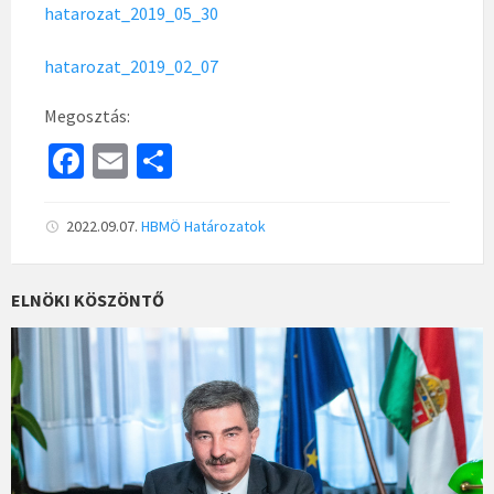
hatarozat_2019_05_30
hatarozat_2019_02_07
Megosztás:
Fa
E
S
ce
m
h
b
ai
ar
2022.09.07.
HBMÖ
Határozatok
o
l
e
o
ELNÖKI KÖSZÖNTŐ
k