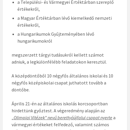
a Települési- és Vármegyei Értéktárban szereplő
értékekről,
a Magyar Értéktárban lévő kiemelkedő nemzeti
értékekről,
a Hungarikumok Gyűjteményében lévő
hungarikumokról
megszerzett tárgyi tudásukról kellett számot
adniuk, a legkülönfélébb feladatokon keresztül.
A középdöntőből 10 négyfős általános iskolai és 10
négyfős középiskolai csapat juthatott tovább a
döntőbe.
Április 21-én az általános iskolás korcsoportban
hirdettünk győztest. A végeredmény alapján az
„
Olimpiai Vitézek” nevű berettyóújfalui csapat nyerte
a
vármegyei értékeket felfedező, valamint számos