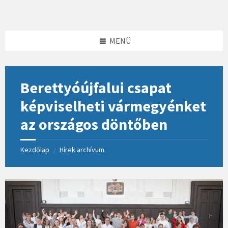
Skip
Skip
Skip
to
to
to
content
left
footer
sidebar
MENÜ
Berettyóújfalui csapat
képviselheti vármegyénket
az országos döntőben
Kezdőlap
Hírek archívum
/