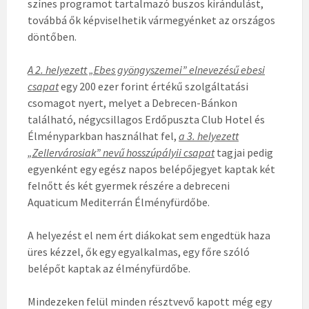
színes programot tartalmazó buszos kirándulást,
továbbá ők képviselhetik vármegyénket az országos
döntőben.
A 2. helyezett „Ebes gyöngyszemei” elnevezésű ebesi
csapat
egy 200 ezer forint értékű szolgáltatási
csomagot nyert, melyet a Debrecen-Bánkon
található, négycsillagos Erdőpuszta Club Hotel és
Élményparkban használhat fel,
a 3. helyezett
„Zellervárosiak” nevű hosszúpályii csapat
tagjai pedig
egyenként egy egész napos belépőjegyet kaptak két
felnőtt és két gyermek részére a debreceni
Aquaticum Mediterrán Élményfürdőbe.
A helyezést el nem ért diákokat sem engedtük haza
üres kézzel, ők egy egyalkalmas, egy főre szóló
belépőt kaptak az élményfürdőbe.
Mindezeken felül minden résztvevő kapott még egy