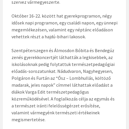
szervez vármegyeszerte.
Október 16-22. között hat gyerekprogramon, négy
idősek napi programon, egy családi napon, egy ünnepi
megemlékezésen, valamint egy néptánc előadáson
vehettek részt a hajdú-bihari lakosok.
Szentpéterszegen és Álmosdon Bóbita és Bendegúz
zenés gyerekkoncertjét láthatták a legkisebbek, az
iskolásoknak pedig folytattuk természetpedagógiai
előadás-sorozatunkat. Nádudvaron, Nagyhegyesen,
Polgáron és Furtán az “Ősz – Lombhullás, költöző
madarak, jeles napok” címmel láthattak előadást a
diákok Varga Edit természetpedagógus
közreműködésével. A foglalkozás célja az egymás és
a természet iránti felelősségérzet erősítése,
valamint vármegyénk természeti értékeinek
megismertetése.