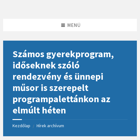
Skip
Skip
Skip
to
to
to
content
left
footer
sidebar
MENÜ
Számos gyerekprogram,
időseknek szóló
rendezvény és ünnepi
műsor is szerepelt
programpalettánkon az
elmúlt héten
Kezdőlap
Hírek archívum
/