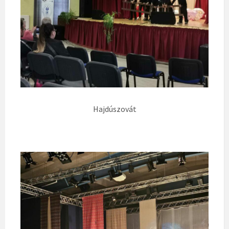
Hajdúszovát