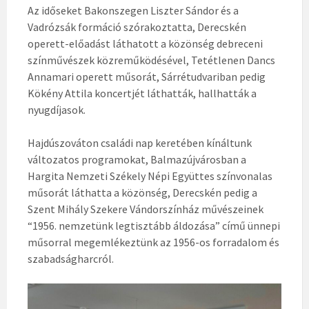
Az időseket Bakonszegen Liszter Sándor és a
Vadrózsák formáció szórakoztatta, Derecskén
operett-előadást láthatott a közönség debreceni
színművészek közreműködésével, Tetétlenen Dancs
Annamari operett műsorát, Sárrétudvariban pedig
Kökény Attila koncertjét láthatták, hallhatták a
nyugdíjasok.
Hajdúszováton családi nap keretében kínáltunk
változatos programokat, Balmazújvárosban a
Hargita Nemzeti Székely Népi Együttes színvonalas
műsorát láthatta a közönség, Derecskén pedig a
Szent Mihály Szekere Vándorszínház művészeinek
“1956. nemzetünk legtisztább áldozása” című ünnepi
műsorral megemlékeztünk az 1956-os forradalom és
szabadságharcról.