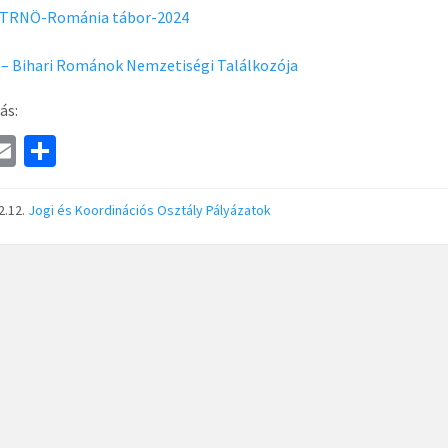
s TRNÖ-Románia tábor-2024
́ – Bihari Románok Nemzetiségi Találkozója
ás:
a
E
S
e
m
h
ai
ar
2.12.
Jogi és Koordinációs Osztály
Pályázatok
l
e