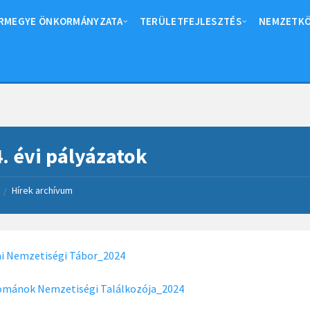
RMEGYE ÖNKORMÁNYZATA
TERÜLETFEJLESZTÉS
NEMZETKÖ
. évi pályázatok
Hírek archívum
/
i Nemzetiségi Tábor_2024
Románok Nemzetiségi Találkozója_2024