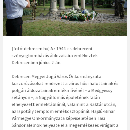
(fotó: debrecen.hu) Az 1944-es debreceni
szőnyegbombázás áldozataira emlékeztek
Debrecenben június 2-án.
Debrecen Megyei Jogú Város Önkormányzata
koszorúzásokat rendezett a város hősi halottainak és
polgári áldozatainak emlékművénél – a Medgyessy
sétányon –, a Nagyállomás épületének falán
elhelyezett emléktáblánál, valamint a Raktár utcán,
az Ispotály templom emlékoszlopánál. Hajdú-Bihar
Vármegye Önkormányzata képviseletében Tasi
Sándor alelnök helyezte el a megemlékezés virágait a