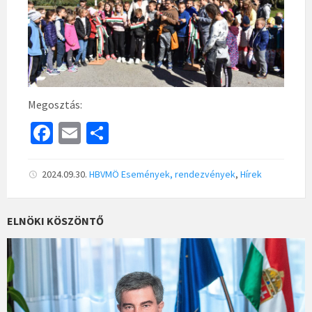
Megosztás:
Fa
E
S
ce
m
h
b
ai
ar
2024.09.30.
HBVMÖ
Események, rendezvények
,
Hírek
o
l
e
o
ELNÖKI KÖSZÖNTŐ
k