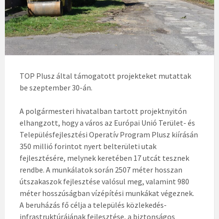
TOP Plusz által támogatott projekteket mutattak
be szeptember 30-án.
A polgármesteri hivatalban tartott projektnyitón
elhangzott, hogy a város az Európai Unió Terület- és
Településfejlesztési Operatív Program Plusz kiírásán
350 millió forintot nyert belterületi utak
fejlesztésére, melynek keretében 17 utcát tesznek
rendbe. A munkálatok során 2507 méter hosszan
útszakaszok fejlesztése valósul meg, valamint 980
méter hosszúságban vízépítési munkákat végeznek.
A beruházás fő célja a település közlekedés-
infrastruktúrájának fejlesztése, a biztonságos