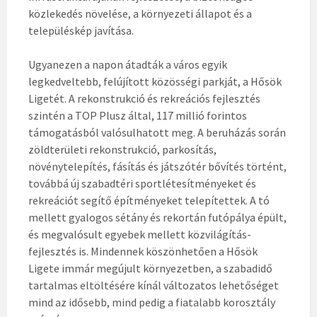
közlekedés növelése, a környezeti állapot és a
településkép javítása.
Ugyanezen a napon átadták a város egyik
legkedveltebb, felújított közösségi parkját, a Hősök
Ligetét. A rekonstrukció és rekreációs fejlesztés
szintén a TOP Plusz által, 117 millió forintos
támogatásból valósulhatott meg. A beruházás során
zöldterületi rekonstrukció, parkosítás,
növénytelepítés, fásítás és játszótér bővítés történt,
továbbá új szabadtéri sportlétesítményeket és
rekreációt segítő építményeket telepítettek. A tó
mellett gyalogos sétány és rekortán futópálya épült,
és megvalósult egyebek mellett közvilágítás-
fejlesztés is. Mindennek köszönhetően a Hősök
Ligete immár megújult környezetben, a szabadidő
tartalmas eltöltésére kínál változatos lehetőséget
mind az idősebb, mind pedig a fiatalabb korosztály