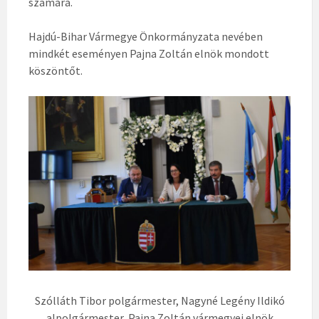
számára.
Hajdú-Bihar Vármegye Önkormányzata nevében
mindkét eseményen Pajna Zoltán elnök mondott
köszöntőt.
Szólláth Tibor polgármester, Nagyné Legény Ildikó
alpolgármester, Pajna Zoltán vármegyei elnök