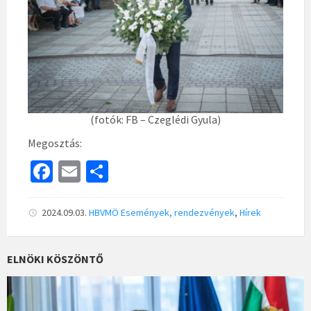
(fotók: FB – Czeglédi Gyula)
Megosztás:
Fa
E
S
ce
m
h
b
ai
ar
2024.09.03.
HBVMÖ
Események, rendezvények
,
Hírek
o
l
e
o
ELNÖKI KÖSZÖNTŐ
k