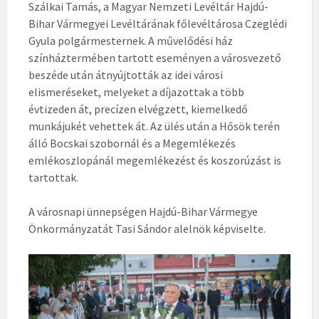
Szálkai Tamás, a Magyar Nemzeti Levéltár Hajdú-
Bihar Vármegyei Levéltárának főlevéltárosa Czeglédi
Gyula polgármesternek. A művelődési ház
színháztermében tartott eseményen a városvezető
beszéde után átnyújtották az idei városi
elismeréseket, melyeket a díjazottak a több
évtizeden át, precízen elvégzett, kiemelkedő
munkájukét vehettek át.
Az ülés után a Hősök terén
álló Bocskai szobornál és a Megemlékezés
emlékoszlopánál megemlékezést és koszorúzást is
tartottak.
A városnapi ünnepségen Hajdú-Bihar Vármegye
Önkormányzatát Tasi Sándor alelnök képviselte.