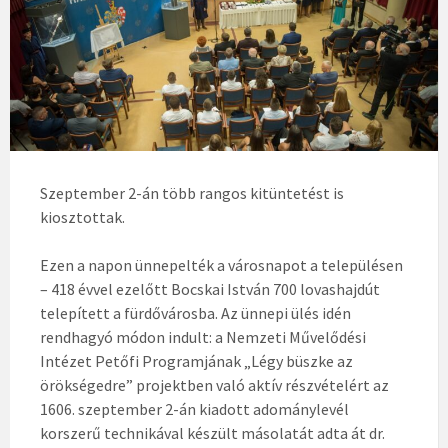
Szeptember 2-án több rangos kitüntetést is
kiosztottak.
Ezen a napon ünnepelték a városnapot a településen
– 418 évvel ezelőtt Bocskai István 700 lovashajdút
telepített a fürdővárosba. Az ünnepi ülés idén
rendhagyó módon indult: a Nemzeti Művelődési
Intézet Petőfi Programjának „Légy büszke az
örökségedre” projektben való aktív részvételért az
1606. szeptember 2-án kiadott adománylevél
korszerű technikával készült másolatát adta át dr.