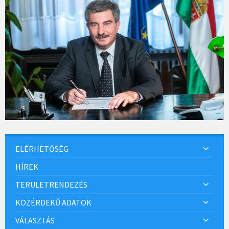
ELÉRHETŐSÉG
HÍREK
TERÜLETRENDEZÉS
KÖZÉRDEKŰ ADATOK
VÁLASZTÁS