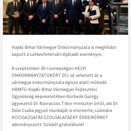
Hajdú-Bihar Vármegye Önkormányzata is meghívást
kapott a székesfehérvári díjátadó eseményre.
A szeptember 30-i ünnepségen HELYI
ÖNKORMÁNYZATOKÉRT DÍJ-at vehetett át a
vármegye önkormányzata égisze alatt működő
HBMFÜ-Hajdú-Bihar Vármegyei Fejlesztési
Ügynökség képviseletében Korbeák György
ügyvezető Dr. Navracsics Tibor miniszter úrtól, aki Dr.
Dobi Csaba jegyző munkáját is elismerte, számára
KÖZIGAZGATÁS SZOLGÁLATÁÉRT ÉRDEMÉRMET
adományozott. Szívből gratulálunk!