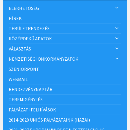
ELÉRHETŐSÉG
HÍREK
TERÜLETRENDEZÉS
KÖZÉRDEKŰ ADATOK
VÁLASZTÁS
NEMZETISÉGI ÖNKORMÁNYZATOK
SZENIORPONT
WEBMAIL
RENDEZVÉNYNAPTÁR
TEREMIGÉNYLÉS
PÁLYÁZATI FELHÍVÁSOK
2014-2020 UNIÓS PÁLYÁZATAINK (HAZAI)
2021-2027 EURÓPAI UNIÓS FEJLESZTÉSI CIKLUS