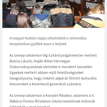
A magyar kultúra napja alkalmából a református
templomban gyűltek össze a helyiek.
Az ünnepi alkalmon Vig Szilárd polgármester mellett
Bulcsu László, Hajdú-Bihar Vármegye
Önkormányzatának alelnöke is mondott beszédet.
Egyebek mellett abban rejlő felelősségünket
hangsúlyozta, hogy miként adjuk át féltett kulturális
kincseinket a következő generáció számára.
Az ünnepi alkalmon a Konyári Pávakör, valamint a II.
Rákóczi Ferenc Általános Iskola tanulóinak műsorát
láthatták a megjelentek.