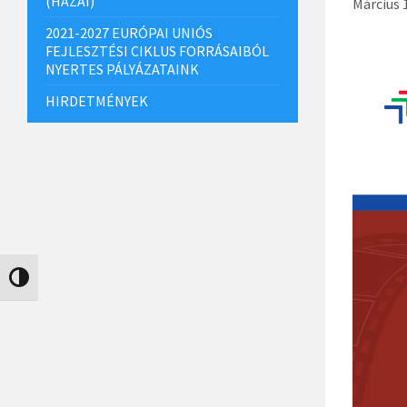
(HAZAI)
Március 
2021-2027 EURÓPAI UNIÓS
FEJLESZTÉSI CIKLUS FORRÁSAIBÓL
NYERTES PÁLYÁZATAINK
HIRDETMÉNYEK
Nagy kontraszt váltása