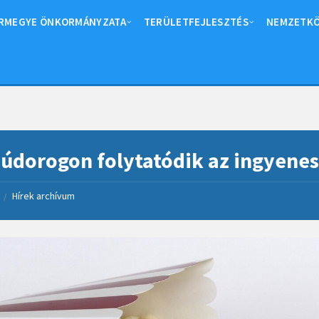
RMEGYE ÖNKORMÁNYZATA
TERÜLETFEJLESZTÉS
NEMZETKÖ
údorogon folytatódik az ingyene
Hírek archívum
/