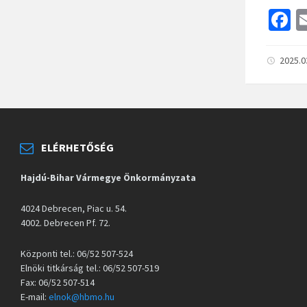
F
c
b
2025.0
o
o
k
ELÉRHETŐSÉG
Hajdú-Bihar Vármegye Önkormányzata
4024 Debrecen, Piac u. 54.
4002. Debrecen Pf. 72.
Központi tel.: 06/52 507-524
Elnöki titkárság tel.: 06/52 507-519
Fax: 06/52 507-514
E-mail:
elnok@hbmo.hu