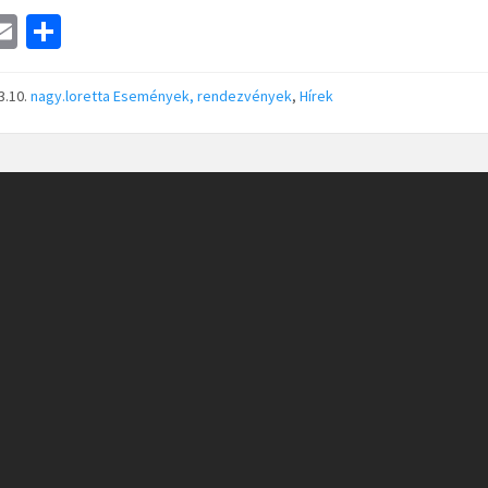
a
E
S
e
m
h
ai
ar
3.10.
nagy.loretta
Események, rendezvények
,
Hírek
l
e