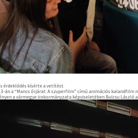
 érdeklődés kísérte a vetítést.
13-án a “Mancs őrjárat: A szuperfilm” című animációs kalandfilm 
nyen a vármegye önkormányzata képviseletében Bulcsu László a