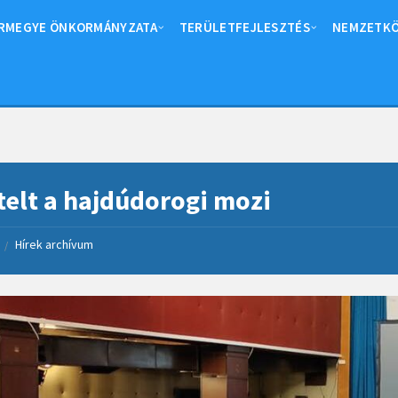
RMEGYE ÖNKORMÁNYZATA
TERÜLETFEJLESZTÉS
NEMZETKÖ
elt a hajdúdorogi mozi
Hírek archívum
/