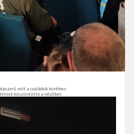
népszerű volt a családok körében.
lelnök köszöntötte a nézőket.