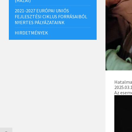
(HAZAI)
2021-2027 EURÓPAI UNIÓS
FEJLESZTÉSI CIKLUS FORRÁSAIBÓL
NYERTES PÁLYÁZATAINK
HIRDETMÉNYEK
Hatalmas
2025.03.
Az esemé