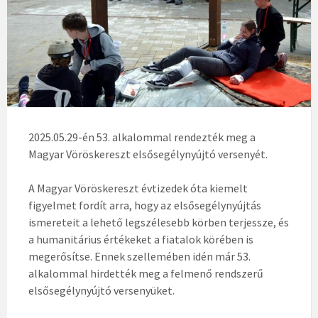
2025.05.29-én 53. alkalommal rendezték meg a
Magyar Vöröskereszt elsősegélynyújtó versenyét.
A Magyar Vöröskereszt évtizedek óta kiemelt
figyelmet fordít arra, hogy az elsősegélynyújtás
ismereteit a lehető legszélesebb körben terjessze, és
a humanitárius értékeket a fiatalok körében is
megerősítse. Ennek szellemében idén már 53.
alkalommal hirdették meg a felmenő rendszerű
elsősegélynyújtó versenyüket.