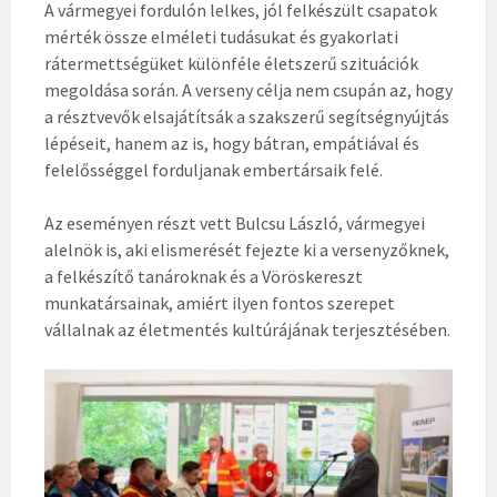
A vármegyei fordulón lelkes, jól felkészült csapatok
mérték össze elméleti tudásukat és gyakorlati
rátermettségüket különféle életszerű szituációk
megoldása során. A verseny célja nem csupán az, hogy
a résztvevők elsajátítsák a szakszerű segítségnyújtás
lépéseit, hanem az is, hogy bátran, empátiával és
felelősséggel forduljanak embertársaik felé.
Az eseményen részt vett Bulcsu László, vármegyei
alelnök is, aki elismerését fejezte ki a versenyzőknek,
a felkészítő tanároknak és a Vöröskereszt
munkatársainak, amiért ilyen fontos szerepet
vállalnak az életmentés kultúrájának terjesztésében.