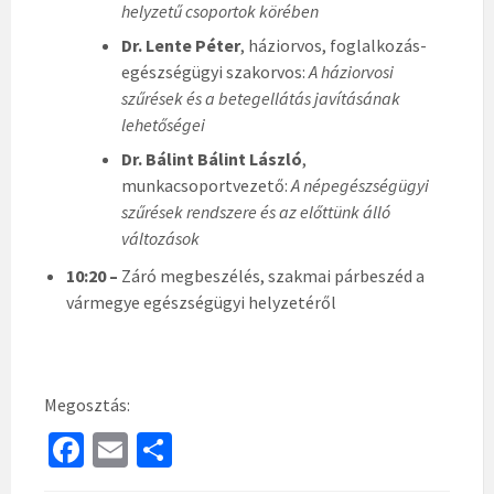
helyzetű csoportok körében
Dr. Lente Péter
, háziorvos, foglalkozás-
egészségügyi szakorvos:
A háziorvosi
szűrések és a betegellátás javításának
lehetőségei
Dr. Bálint Bálint László
,
munkacsoportvezető:
A népegészségügyi
szűrések rendszere és az előttünk álló
változások
10:20 –
Záró megbeszélés, szakmai párbeszéd a
vármegye egészségügyi helyzetéről
Megosztás:
Fa
E
S
ce
m
h