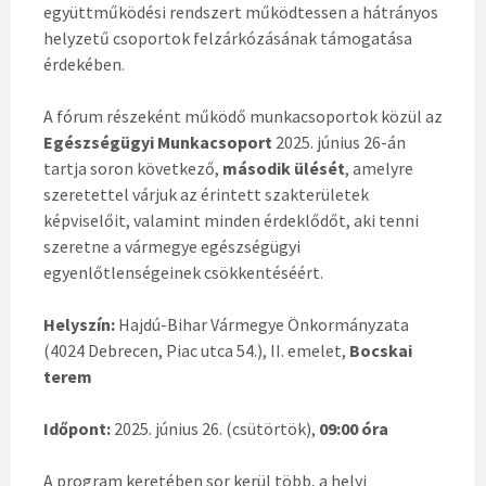
együttműködési rendszert működtessen a hátrányos
helyzetű csoportok felzárkózásának támogatása
érdekében.
A fórum részeként működő munkacsoportok közül az
Egészségügyi Munkacsoport
2025. június 26-án
tartja soron következő,
második ülését
, amelyre
szeretettel várjuk az érintett szakterületek
képviselőit, valamint minden érdeklődőt, aki tenni
szeretne a vármegye egészségügyi
egyenlőtlenségeinek csökkentéséért.
Helyszín:
Hajdú-Bihar Vármegye Önkormányzata
(4024 Debrecen, Piac utca 54.), II. emelet,
Bocskai
terem
Időpont:
2025. június 26. (csütörtök),
09:00 óra
A program keretében sor kerül több, a helyi