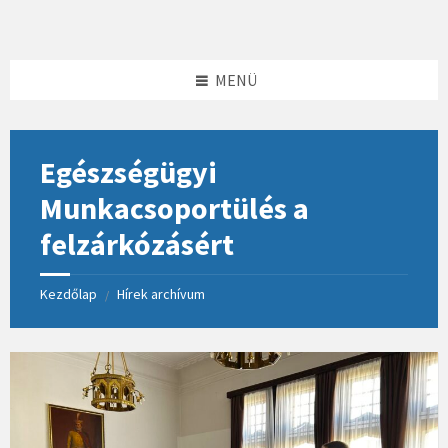
Skip
Skip
Skip
to
to
to
content
left
footer
sidebar
MENÜ
Egészségügyi
Munkacsoportülés a
felzárkózásért
Kezdőlap
Hírek archívum
/