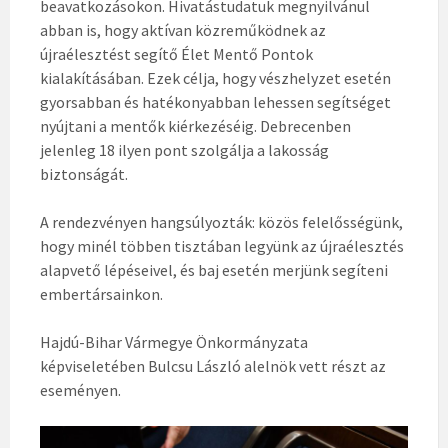
beavatkozásokon. Hivatástudatuk megnyilvánul
abban is, hogy aktívan közreműködnek az
újraélesztést segítő Élet Mentő Pontok
kialakításában. Ezek célja, hogy vészhelyzet esetén
gyorsabban és hatékonyabban lehessen segítséget
nyújtani a mentők kiérkezéséig. Debrecenben
jelenleg 18 ilyen pont szolgálja a lakosság
biztonságát.
A rendezvényen hangsúlyozták: közös felelősségünk,
hogy minél többen tisztában legyünk az újraélesztés
alapvető lépéseivel, és baj esetén merjünk segíteni
embertársainkon.
Hajdú-Bihar Vármegye Önkormányzata
képviseletében Bulcsu László alelnök vett részt az
eseményen.