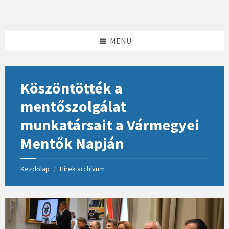
Skip
Skip
Skip
to
to
to
content
left
footer
sidebar
MENÜ
Köszöntötték a
mentőszolgálat
munkatársait a Vármegyei
Mentők Napján
Kezdőlap
Hírek archívum
/