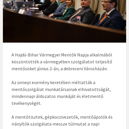
A Hajdú-Bihar Vármegyei Mentők Napja alkalmából
köszöntötték a vármegyében szolgálatot teljesítő
mentősöket június 2-án, a debreceni Városházán.
Az ünnepi esemény keretében méltatták a
mentőszolgálat munkatársainak elhivatottságát,
mindennapi áldozatos munkáját és életmentő
tevékenységét.
A mentőtisztek, gépkocsivezetők, mentőápolók és
irányítók szolgálata messze túlmutat a napi