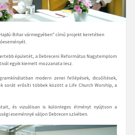
Hajdú-Bihar vármegyében” című projekt keretében
áróeseményét.
gismertebb épületét, a Debreceni Református Nagytemplom
tivál egyik kiemelt mozzanata lesz.
gramkínálatban modern zenei fellépések, dicsőítések,
k sorát erősíti többek között a Life Church Worship, a
ait, és vizuálisan is különleges élményt nyújtson a
össégi eseménnyé váljon Debrecen szívében.