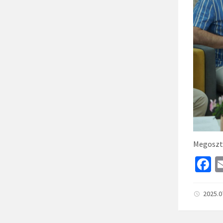
Megoszt
F
c
b
2025.0
o