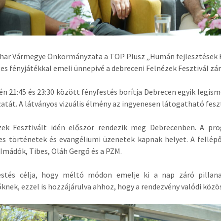
ihar Vármegye Önkormányzata a TOP Plusz „Humán fejlesztések 
es fényjátékkal emeli ünnepivé a debreceni Felnézek Fesztivál z
-én 21:45 és 23:30 között fényfestés borítja Debrecen egyik le
tát. A látványos vizuális élmény az ingyenesen látogatható fesz
zek Fesztivált idén először rendezik meg Debrecenben. A pro
s történetek és evangéliumi üzenetek kapnak helyet. A fellépő
Imádók, Tibes, Oláh Gergő és a PZM.
estés célja, hogy méltó módon emelje ki a nap záró pillanat
őknek, ezzel is hozzájárulva ahhoz, hogy a rendezvény valódi köz