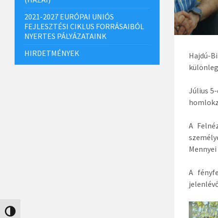
2021-2027 EURÓPAI UNIÓS
FEJLESZTÉSI CIKLUS FORRÁSAIBÓL
NYERTES PÁLYÁZATAINK
HIRDETMÉNYEK
Hajdú-B
különleg
Július 5
homlokza
A Felné
személye
Mennyei 
A fényf
jelenlév
Nagy kontraszt váltása