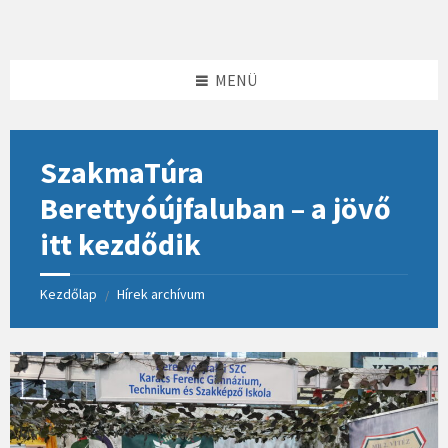
Skip
Skip
Skip
to
to
to
content
left
footer
sidebar
MENÜ
SzakmaTúra
Berettyóújfaluban – a jövő
itt kezdődik
Kezdőlap
Hírek archívum
/