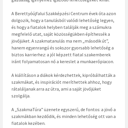
A Berettyóújfalui Szakképzési Centrum évek óta azon
dolgozik, hogy a tanulásból valódi lehetőség legyen,
és hogy a fiatalok helyben találják meg a számukra
megfelelő utat, saját közösségükben építhessék a
jövőjüket. A szakmatanulás ma nem „második út”,
hanem egyenrangú és sokszor gyorsabb lehetőség a
biztos karrierhez: a jól képzett fiatal szakemberek
iránt folyamatosan nő a kereslet a munkaerőpiacon.
A kiállításon a diákok kérdezhettek, kipróbálhatták a
szakmákat, és inspirációt meríthettek ahhoz, hogy
rátaláljanak arra az útra, ami a saját jövőjüket
szolgálja.
A „SzakmaTúra” üzenete egyszerű, de fontos: a jövő a
szakmákban kezdődik, és minden lehetőség ott van a
fiatalok kezében.