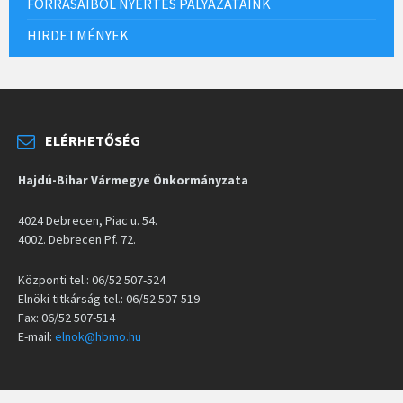
FORRÁSAIBÓL NYERTES PÁLYÁZATAINK
HIRDETMÉNYEK
ELÉRHETŐSÉG
Hajdú-Bihar Vármegye Önkormányzata
4024 Debrecen, Piac u. 54.
4002. Debrecen Pf. 72.
Központi tel.: 06/52 507-524
Elnöki titkárság tel.: 06/52 507-519
Fax: 06/52 507-514
E-mail:
elnok@hbmo.hu