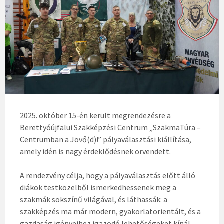
2025. október 15-én került megrendezésre a
Berettyóújfalui Szakképzési Centrum „SzakmaTúra –
Centrumban a Jövő(d)!” pályaválasztási kiállítása,
amely idén is nagy érdeklődésnek örvendett.
A rendezvény célja, hogy a pályaválasztás előtt álló
diákok testközelből ismerkedhessenek meg a
szakmák sokszínű világával, és láthassák: a
szakképzés ma már modern, gyakorlatorientált, és a
gazdaság igényeihez igazodó lehetőségeket kínál.