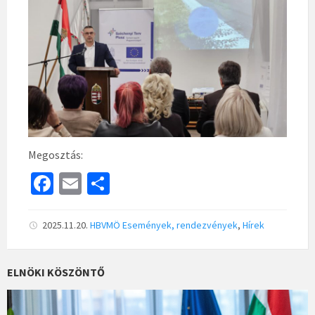
Megosztás:
Fa
E
S
ce
m
h
b
ai
ar
2025.11.20.
HBVMÖ
Események, rendezvények
,
Hírek
o
l
e
o
ELNÖKI KÖSZÖNTŐ
k