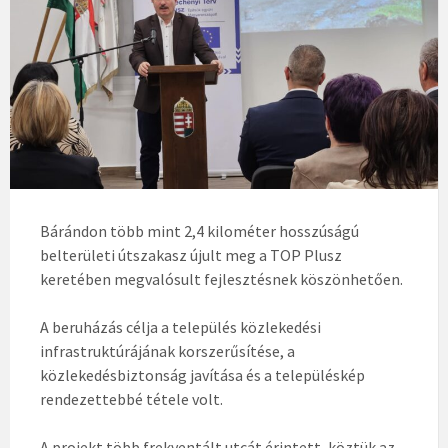
Bárándon több mint 2,4 kilométer hosszúságú
belterületi útszakasz újult meg a TOP Plusz
keretében megvalósult fejlesztésnek köszönhetően.
A beruházás célja a település közlekedési
infrastruktúrájának korszerűsítése, a
közlekedésbiztonság javítása és a településkép
rendezettebbé tétele volt.
A projekt több frekventált utcát érintett, köztük az