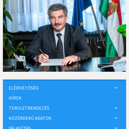
ELÉRHETŐSÉG
HÍREK
TERÜLETRENDEZÉS
KÖZÉRDEKŰ ADATOK
VÁLASZTÁS