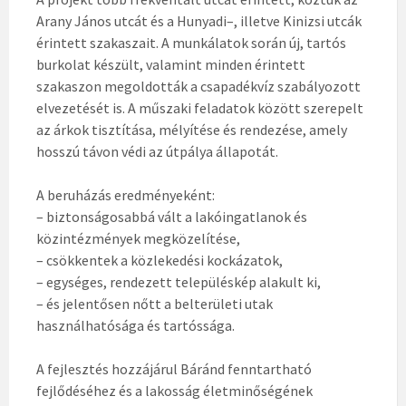
Arany János utcát és a Hunyadi–, illetve Kinizsi utcák
érintett szakaszait. A munkálatok során új, tartós
burkolat készült, valamint minden érintett
szakaszon megoldották a csapadékvíz szabályozott
elvezetését is. A műszaki feladatok között szerepelt
az árkok tisztítása, mélyítése és rendezése, amely
hosszú távon védi az útpálya állapotát.
A beruházás eredményeként:
– biztonságosabbá vált a lakóingatlanok és
közintézmények megközelítése,
– csökkentek a közlekedési kockázatok,
– egységes, rendezett településkép alakult ki,
– és jelentősen nőtt a belterületi utak
használhatósága és tartóssága.
A fejlesztés hozzájárul Báránd fenntartható
fejlődéséhez és a lakosság életminőségének