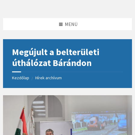
Skip
Skip
Skip
to
to
to
content
left
footer
sidebar
MENÜ
Megújult a belterületi
úthálózat Bárándon
Kezdőlap
Hírek archívum
/